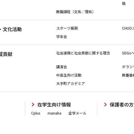
格
教職課程（文系／理系）
・文化活動
スポーツ振興
CHUO
学友会
域貢献
社会連携と社会貢献に関する理念
SDG
講演会
ボラン
中高生向け活動
教養番
大手町アカデミア
在学生向け情報
保護者の方
Cplus
manaba
全学メール