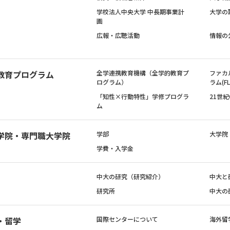
学校法人中央大学 中長期事業計
大学の
画
広報・広聴活動
情報の
教育プログラム
全学連携教育機構（全学的教育プ
ファカ
ログラム）
ラム(FL
「知性×行動特性」学修プログラ
21世
ム
学院・専門職大学院
学部
大学院
学費・入学金
中大の研究（研究紹介）
中大と
研究所
中大の
・留学
国際センターについて
海外留