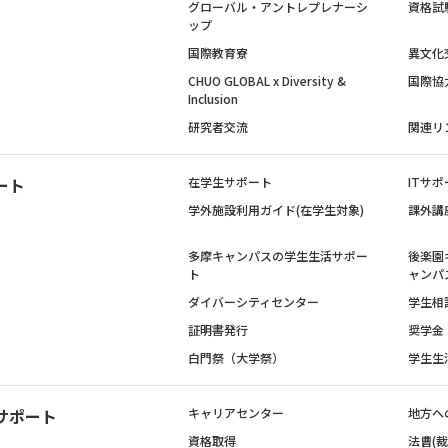
グローバル・アントレプレナーシ
資格試
ップ
国際教育寮
異文化
CHUO GLOBAL x Diversity &
国際協
Inclusion
研究者交流
関連リ
ート
在学生サポート
ITサポ
学外施設利用ガイド(在学生対象)
課外講
多摩キャンパスの学生生活サポー
後楽園
ト
ャンパ
ダイバーシティセンター
学生相
証明書発行
奨学金
白門祭（大学祭）
学生生
サポート
キャリアセンター
地方へ
資格取得
法曹(