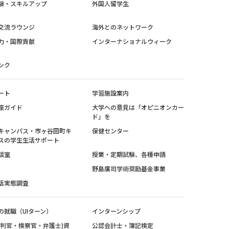
験・スキルアップ
外国人留学生
交流ラウンジ
海外とのネットワーク
力・国際貢献
インターナショナルウィーク
ンク
ート
学習施設案内
座ガイド
大学への意見は「オピニオンカー
ド」を
キャンパス・市ヶ谷田町キ
保健センター
スの学生生活サポート
談室
授業・定期試験、各種申請
野島廣司学術奨励基金事業
活実態調査
の就職（UIターン）
インターンシップ
裁判官・検察官・弁護士)資
公認会計士・簿記検定