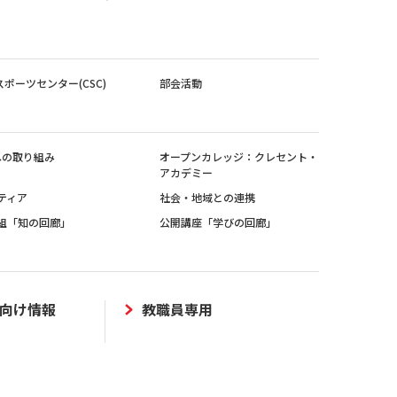
スポーツセンター(CSC)
部会活動
sへの取り組み
オープンカレッジ：クレセント・
アカデミー
ティア
社会・地域との連携
組「知の回廊」
公開講座「学びの回廊」
向け情報
教職員専用