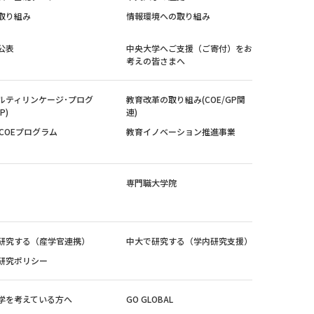
取り組み
情報環境への取り組み
公表
中央大学へご支援（ご寄付）をお
考えの皆さまへ
ルティリンケージ･プログ
教育改革の取り組み(COE/GP関
P)
連)
紀COEプログラム
教育イノベーション推進事業
専門職大学院
研究する（産学官連携）
中大で研究する（学内研究支援）
研究ポリシー
学を考えている方へ
GO GLOBAL