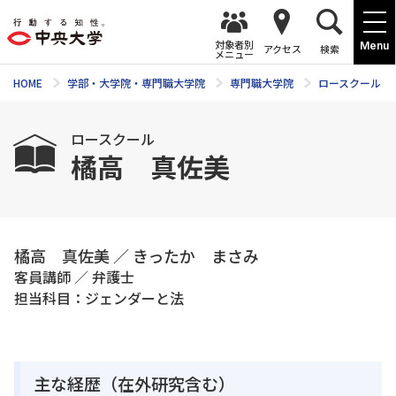
対象者別
Menu
アクセス
検索
メニュー
HOME
学部・大学院・専門職大学院
専門職大学院
ロースクール
ロースクール
橘高 真佐美
橘高 真佐美 ／ きったか まさみ
客員講師 ／ 弁護士
担当科目：ジェンダーと法
主な経歴（在外研究含む）