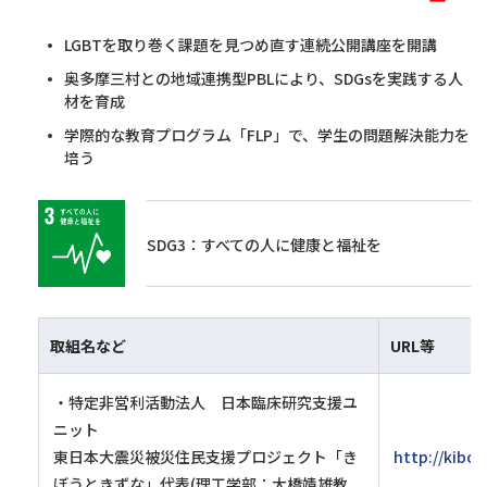
LGBTを取り巻く課題を見つめ直す連続公開講座を開講
奥多摩三村との地域連携型PBLにより、SDGsを実践する人
材を育成
学際的な教育プログラム「FLP」で、学生の問題解決能力を
培う
SDG3：すべての人に健康と福祉を
取組名など
URL等
・特定非営利活動法人 日本臨床研究支援ユ
ニット
東日本大震災被災住民支援プロジェクト「き
http://kibou
ぼうときずな」代表(理工学部：大橋靖雄教