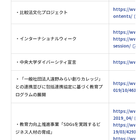
https://www
・比較法文化プロジェクト
ontents/
https://www
・インターナショナルウィーク
https://www
session/
・中央大学ダイバーシティ宣言
https://www.
・「一般社団法人遠野みらい創りカレッジ」
https://www
との連携並びに包括連携協定に基づく教育プ
019/10/4619
ログラムの展開
https://www
2019_04/
・教育力向上推進事業「SDGsを実践するビ
https://www
19/03/42911
ジネス人材の育成」
https://www