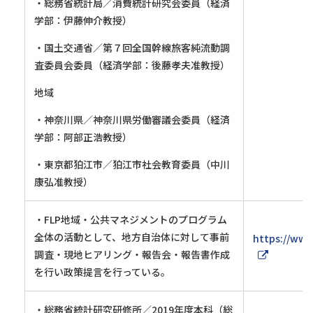
・総務省統計局／消費統計研究会委員（経済
学部：伊藤伸介教授）
・国土交通省／第７回全国幹線旅客純流動調
査委員会委員（経済学部：後藤孝夫准教授）
地域
・神奈川県／神奈川県労働審議会委員（経済
学部：阿部正浩教授）
・東京都狛江市／狛江市社会教育委員（中川
康弘准教授）
・FLP地域・公共マネジメントのプログラム
全体の活動として、地方自治体に対して事前
https://www
調査・現地ヒアリング・報告会・報告書作成
を行い政策提言を行っている。
・総務省統計研究研修所／2019年度本科（総