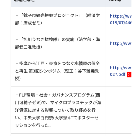
・「銚子市観光振興プロジェクト」（経済学
https://www
019/07/4464
部：唐成ゼミ）
・「旭川うなぎ探検隊」の実施（法学部・海
http://www.
部健三准教授）
・多摩から江戸・東京をつなぐ水循環の保全
http://www.
と再生 第3回シンポジム（理工：谷下雅義教
027.pdf
授）
・FLP環境・社会・ガバナンスプログラム(西
川可穂子ゼミ)で、マイクロプラスチックが海
洋資源に対する影響について取り纏めを行
い、中央大学白門祭(大学祭)にてポスターセ
ッションを行った。