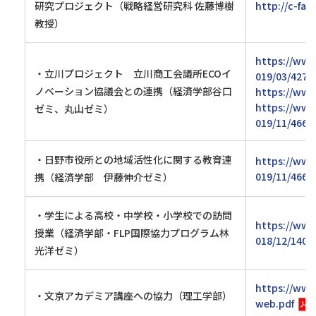
研究プロジェクト（戦略経営研究科 佐藤博樹
http://c-fac
教授）
https://www
・立川プロジェクト 立川商工会議所ECOイ
019/03/4273
ノベーション協議会との連携（経済学部谷口
https://www
https://www
ゼミ、丸山ゼミ）
019/11/4663
・日野市役所との地域活性化に関する教育連
https://www
019/11/4661
携（経済学部 伊藤伸介ゼミ）
・学生による高校・中学校・小学校での訪問
https://www
授業（経済学部・FLP国際協力プログラム林
018/12/1408
光洋ゼミ）
https://www
・文京アカデミア講座への協力（理工学部）
web.pdf