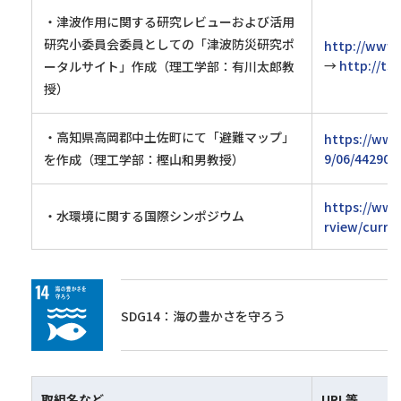
・津波作用に関する研究レビューおよび活用
研究小委員会委員としての「津波防災研究ポ
http://www.c
→
http://ts
ータルサイト」作成（理工学部：有川太郎教
授）
・高知県高岡郡中土佐町にて「避難マップ」
https://www
9/06/44290/
を作成（理工学部：樫山和男教授）
https://www
・水環境に関する国際シンポジウム
rview/curri
SDG14：海の豊かさを守ろう
取組名など
URL等