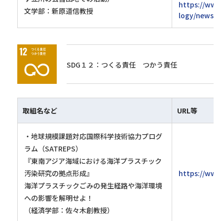
https://www.
文学部：新原道信教授
logy/news/2
SDG１２：つくる責任 つかう責任
取組名など
URL等
・地球規模課題対応国際科学技術協力プログ
ラム（SATREPS）
『東南アジア海域における海洋プラスチック
汚染研究の拠点形成』
https://www.
海洋プラスチックごみの発生経路や海洋環境
への影響を解明せよ！
（経済学部：佐々木創教授）