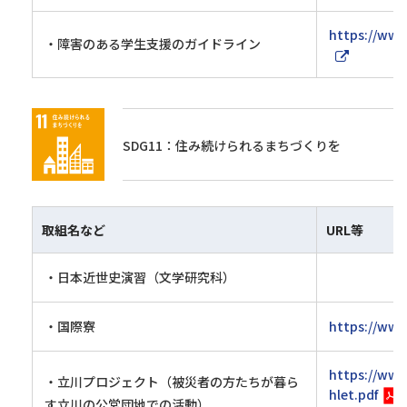
https://www.
・障害のある学生支援のガイドライン
SDG11：住み続けられるまちづくりを
取組名など
URL等
・日本近世史演習（文学研究科）
・国際寮
https://www
https://ww
・立川プロジェクト（被災者の方たちが暮ら
hlet.pdf
す立川の公営団地での活動）