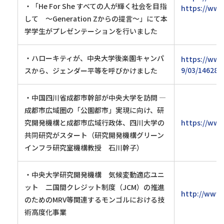
・「He For She すべての人が輝く社会を目指
https://www
して ～Generation Zからの提言～」にて本
学学生がプレゼンテーションを行いました
・ハローキティが、中央大学後楽園キャンパ
https://www
9/03/14628/
スから、ジェンダー平等を呼びかけました
・中国四川省成都市幹部が中央大学を訪問 ―
成都市広域圏の「公園都市」実現に向け、研
究開発機構と成都市広域行政体、四川大学の
https://www
共同研究がスタート（研究開発機構グリーン
インフラ研究室機構教授 石川幹子）
・中央大学研究開発機構 気候変動適応ユニ
ット 二国間クレジット制度（JCM）の推進
http://www.
のためのMRV等関連するモンゴルにおける技
術高度化事業