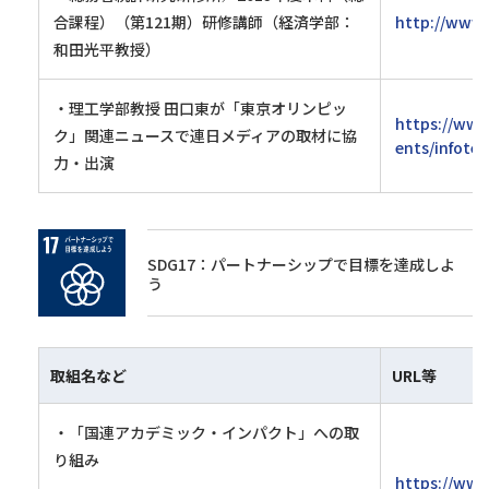
合課程）（第121期）研修講師（経済学部：
http://www.
和田光平教授）
・理工学部教授 田口東が「東京オリンピッ
https://www
ク」関連ニュースで連日メディアの取材に協
ents/infote
力・出演
SDG17：パートナーシップで目標を達成しよ
う
取組名など
URL等
・「国連アカデミック・インパクト」への取
り組み
https://www