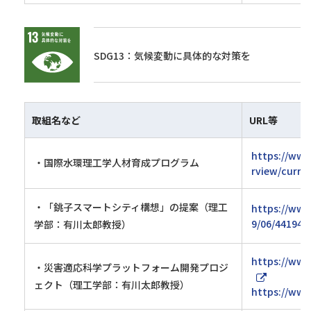
SDG13：気候変動に具体的な対策を
取組名など
URL等
https://www
・国際水環理工学人材育成プログラム
rview/curri
・「銚子スマートシティ構想」の提案（理工
https://www
9/06/44194/
学部：有川太郎教授）
https://www
・災害適応科学プラットフォーム開発プロジ
ェクト（理工学部：有川太郎教授）
https://www