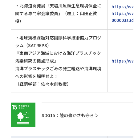
・北海道開発局「天塩川魚類生息環境保全に
https://www.
関する専門家会議委員」（理工：山田正教
https://www.
000003sud.p
授）
・地球規模課題対応国際科学技術協力プログ
ラム（SATREPS）
『東南アジア海域における海洋プラスチック
汚染研究の拠点形成』
https://www.
海洋プラスチックごみの発生経路や海洋環境
への影響を解明せよ！
（経済学部：佐々木創教授）
SDG15：陸の豊かさも守ろう