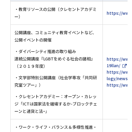
・教育リソースの公開（クレセントアカデミ
https://www
ー）
公開講座、コミュニティ教育イベントなど、
公開イベントの開催
・ダイバーシティ推進の取り組み
連続公開講座『LGBTをめぐる社会の諸相』
https://www.
19llan/
（２０１９年度）
https://www.
・文学部特別公開講座（社会学専攻「共同研
logy/news/2
究室ツアー」）
https://www
・クレセントアカデミー：オープン・カレッ
ジ「ICTは国家法を破壊するか-ブロックチェ
ーンと通貨と法ｰ」
・ワーク・ライフ・バランス＆多様性推進・