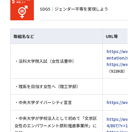
SDG5：ジェンダー平等を実現しよう
取組名など
URL等
https://www
entation/se
・法科大学院入試（女性法曹枠）
https://www
（928KB）
・理系を目指す女性へ（理工学部）
・中央大学ダイバーシティ宣言
https://www.
・中央大学が学校法人として初めて「文京区
https://www
女性のエンパワーメント原則推進事業所」に
4/807/?r=1