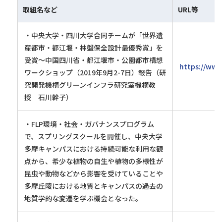
取組名など
URL等
・中央大学・四川大学合同チームが「世界遺
産都市・都江堰・林盤保全設計最優秀賞」を
受賞～中国四川省・都江堰市・公園都市構想
https://www
ワークショップ（2019年9月2-7日）報告（研
究開発機構グリーンインフラ研究室機構教
授 石川幹子）
・FLP環境・社会・ガバナンスプログラム
で、スプリングスクールを開催し、中央大学
多摩キャンパスにおける持続可能な利用な観
点から、希少な植物の自生や植物の多様性が
昆虫や動物などから影響を受けていることや
多摩丘陵における地質とキャンパスの過去の
地質学的な変遷を学ぶ機会となった。