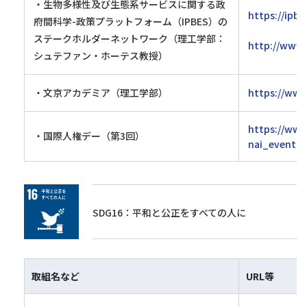
・生物多様性及び生態系サービスに関する政
https://ipbe
府間科学-政策プラットフォーム（IPBES）の
ステークホルダーネットワーク（理工学部：
http://www.
シュテファン・ホーテス教授）
・文京アカデミア（理工学部）
https://www
https://www
・国際人権デー（第3回）
nai_event03
SDG16：平和と公正をすべての人に
取組名など
URL等