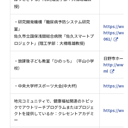
授)
・研究開発機構「糖尿病予防システム研究
https://www
室」
https://www
佐久市立国保浅間総合病院「佐久スマートプ
061/
ロジェクト」(理工学部：大橋靖雄教授)
日野市ホーム
・放課後子ども教室「ひのっち」（平山小学
http://www.
校）
ml
・中央大学杯スポーツ大会(中大杯)
https://www
地元コミュニティで、健康福祉関連のトピッ
クでアウトリーチプログラムまたはプロジェ
https://www
クトを提供しているか：クレセントアカデミ
ー