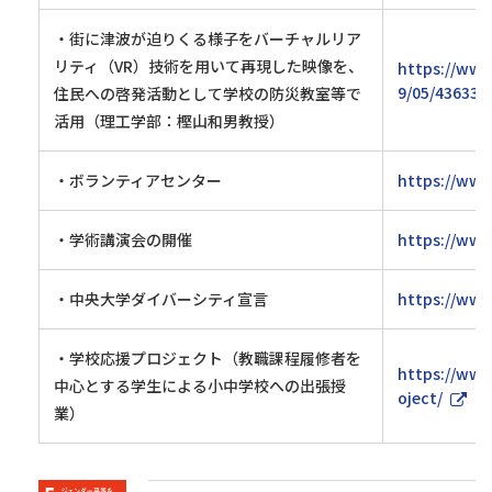
・街に津波が迫りくる様子をバーチャルリア
リティ（VR）技術を用いて再現した映像を、
https://www
9/05/43633/
住民への啓発活動として学校の防災教室等で
活用（理工学部：樫山和男教授）
・ボランティアセンター
https://www
・学術講演会の開催
https://www.
・中央大学ダイバーシティ宣言
https://www
・学校応援プロジェクト（教職課程履修者を
https://www
中心とする学生による小中学校への出張授
oject/
業）