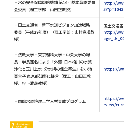
・水の安全保障戦略機構 第16回基本戦略委員
http://www.
3/?p=10431
会委員（理工学部：山田正教授）
・国土交通省 新下水道ビジョン加速戦略
国土交通省ホ
委員（平成29年度）（理工学部：山村寛准教
http://www.
age_tk_000
授）
・法政大学・東京理科大学・中央大学の総
長・学長連名により「外濠･日本橋川の水質
浄化と玉川上水･分水網の保全再生」を小池
https://www
百合子 東京都知事に提言（理工：山田正教
授、谷下雅義教授）
https://www
・国際水環境理工学人材育成プログラム
rview/curri