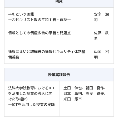
研究
平和という困難
安念 潤
―古代キリスト教の平和主義・再訪―
司
情報としての倒産広告の意義と問題点
佐藤 鉄
男
情報漏えいと取締役の情報セキュリティ体制整
山岡 裕
備義務
明
授業実践報告
法科大学院教育におけるICT
土田 伸也、朝田 良作、
を活用した授業の導入に向
岡本 薫明、高良 鉄美、
けた取組(6)
米田 憲市
―ICTを活用した授業の実践
―