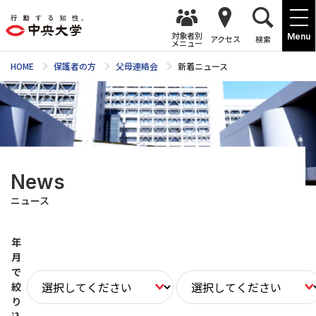
対象者別
Menu
アクセス
検索
メニュー
HOME
保護者の方
父母連絡会
新着ニュース
News
ニュース
年
月
で
絞
り