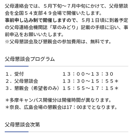
父母連絡会では、５月下旬～７月中旬にかけて、父母懇談
会を全国５４支部４９会場で開催いたします。
事前申し込み制で開催しますので
、５月１日頃に到着予定
の父母連絡会機関誌「草のみどり」記載の手順に沿い、事
前申込をお願いいたします。
※父母懇談会及び懇親会の参加費用は、無料です。
父母懇談会プログラム
１．受付 １３：００～１３：３０
２．父母懇談会 １３：３０～１５：５５＊
３．懇親会（希望者のみ）１５：５５～１７：１５＊
＊多摩キャンパス開催分は開催時間が異なります。
＊奈良、広島会場の懇親会は17：00までとなります。
父母懇談会次第