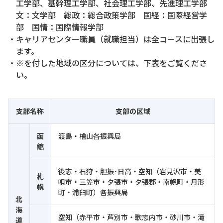
工学部、基幹理工学部、社会理工学部、先進理工学部
文：文学部 総政：総合政策学部 国経：国際経営学
部 国情：国際情報学部
・キャリアセンター職員（就職担当）は全コースに出張し
ます。
・※を付した地域の区分については、下表をご覧くださ
い。
支部名称
支部の区域
函
渡島・檜山各振興局
館
後志・石狩・胆振･日高・空知（岩見沢市・美
札
唄市・三笠市・夕張市・夕張郡・南幌町・月形
幌
町・浦臼町）各振興局
北
海
空知（赤平市・芦別市・歌志内市・砂川市・滝
道