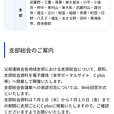
武蔵野・三鷹・清瀬・東久留米・小平・小金
井・府中・東村山・東大和・武蔵村山・国分
多
寺・国立・立川・昭島・稲城・多摩・町田・日
摩
野・八王子・福生・あきる野・羽村・青梅各
市、西多摩郡
支部総会のご案内
父母連絡会各地域支部における支部総会について、原則、
支部総会資料を電子媒体（本学ポータルサイト C plus
等）へ掲載して開催いたします。
支部総会各議案への承認可否については、Web回答方式
といたします。
支部総会資料は７月１日（水）から７月１０日（金）まで
の期間に支部ごとにC plusに掲載いたしますので、ご確認
くださいますようお願いいたします。