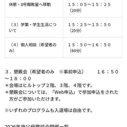
休憩・8号館教室へ移動
１５：０５～１５：２５
（20分）
（３）学業・学生生活につ
１５：２５～１５：５０
いて
（25分）
（４）個人相談（希望者の
１５：５０～１６：５０
み）
（60分）
３．懇親会（希望者のみ ※事前申込） １６：５０
～１８：００
＊会場はヒルトップ２階、３階、４階です。
＊懇親会については、「Web申込」で参加申込をされた
方がご参加いただけます。
※いずれのプログラムも入退場は自由です。
2026年度父母懇談会開催一覧