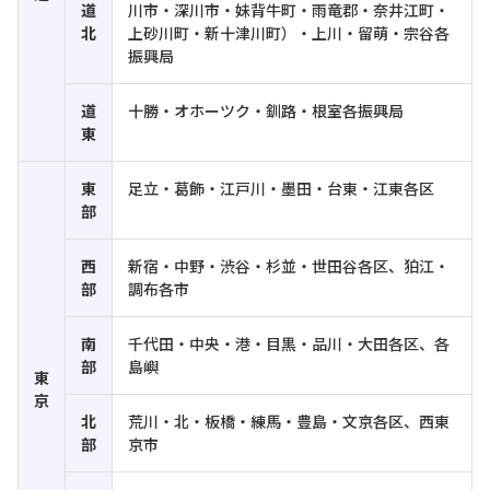
道
川市・深川市・妹背牛町・雨竜郡・奈井江町・
北
上砂川町・新十津川町）・上川・留萌・宗谷各
振興局
道
十勝・オホーツク・釧路・根室各振興局
東
東
足立・葛飾・江戸川・墨田・台東・江東各区
部
西
新宿・中野・渋谷・杉並・世田谷各区、狛江・
部
調布各市
南
千代田・中央・港・目黒・品川・大田各区、各
部
島嶼
東
京
北
荒川・北・板橋・練馬・豊島・文京各区、西東
部
京市