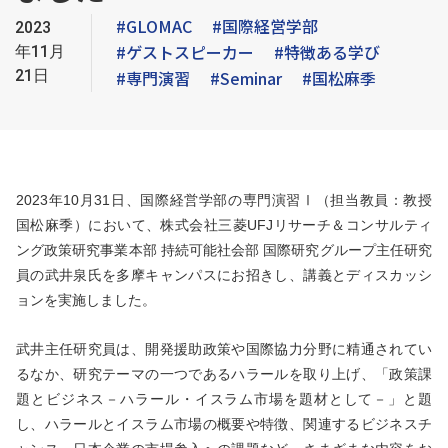
#GLOMAC
#国際経営学部
2023
#ゲストスピーカー
#特徴ある学び
年11月
21日
#専門演習
#Seminar
#国松麻季
2023年10月31日、国際経営学部の専門演習Ⅰ（担当教員：教授
国松麻季）において、株式会社三菱UFJリサーチ＆コンサルティ
ング政策研究事業本部 持続可能社会部 国際研究グループ主任研究
員の武井泉氏を多摩キャンパスにお招きし、講義とディスカッシ
ョンを実施しました。
武井主任研究員は、開発援助政策や国際協力分野に精通されてい
るなか、研究テーマの一つであるハラールを取り上げ、「政策課
題とビジネス－ハラール・イスラム市場を題材として－」と題
し、ハラールとイスラム市場の概要や特徴、関連するビジネスチ