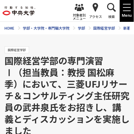
対象者別
Menu
アクセス
検索
メニュー
HOME
学部・大学院・専門職大学院
学部
国際経営学部
新着ニ
国際経営学部
国際経営学部の専門演習
Ⅰ（担当教員：教授 国松麻
季）において、三菱UFJリサー
チ＆コンサルティング主任研究
員の武井泉氏をお招きし、講
義とディスカッションを実施し
ました