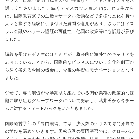
ャンス、日本企業の市場参入への課題など、さまざまな内容をお
話しくださいました。続くディスカッションでは、ゼミ生から
は、国際教育寮での生活やサークル活動などで多様な文化を持つ
人々と接する経験に引き付けた質問や意見があり、さらにはイス
ラム金融やハラール認証の可能性、他国の政策等にも話題が及び
ました。
講義を受けたゼミ生のほとんどが、将来的に海外でのキャリアを
志向していることから、国際的なビジネスについて文化的側面か
ら深く考える今回の機会は、今後の学習のモチベーションとなり
ました。
併せて、専門演習が今学期取り組んでいる関心業種の政策的な課
題に取り組むグループワークについて発表し、武井氏から各チー
ムに対するフィードバックをいただきました。
国際経営学部の「専門演習」では、少人数のクラスで専門分野で
の学びを深めていきます。国松麻季の専門演習では、グローバル