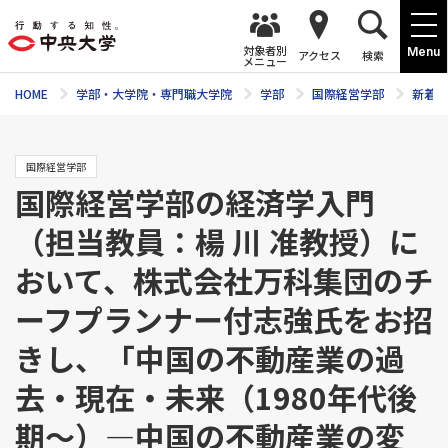
対象者別
Menu
アクセス
検索
メニュー
HOME
学部・大学院・専門職大学院
学部
国際経営学部
新着ニ
国際経営学部
国際経営学部の経済学入門
（担当教員：楊 川 准教授）に
おいて、株式会社万科集団のチ
ーフプランナー付志強氏をお招
きし、「中国の不動産業の過
去・現在・未来（1980年代後
期～）―中国の不動産業の変