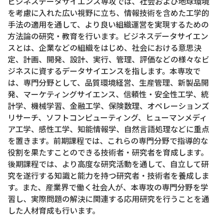
ビジネスデータサイエンス専攻では、社会および地球環境
を考慮に入れた広い視野に立ち、情報技術を含めた工学的
手法の適用を通して、より良い組織運営を実現するための
方法論の研究・教育を行います。ビジネスデータサイエン
スとは、企業などの組織をはじめ、社会における意思決
定、計画、開発、設計、実行、管理、評価などの様々なビ
ジネスに資するデータサイエンスを指します。本専攻で
は、専門分野として、品質環境経営、生産管理、新製品開
発、マーケティングサイエンス、信頼性・安全性工学、統
計学、機械学習、金融工学、保険数理、オペレーションズ
リサーチ、ソフトコンピューティング、ヒューマンメディ
ア工学、感性工学、知能情報学、自然言語処理などに重点
を置きます。前期課程では、これらの専門分野で指導的な
役割を果たすことのできる技術者・研究者を育成します。
後期課程では、より高度な研究活動を通して、自立して研
究を遂行する知識と能力を持つ研究者・技術者を養成しま
す。また、産業界で働く社会人が、本専攻の専門分野を学
習し、実際問題の解決に関連する応用研究を行うことを通
した人材育成も行います。