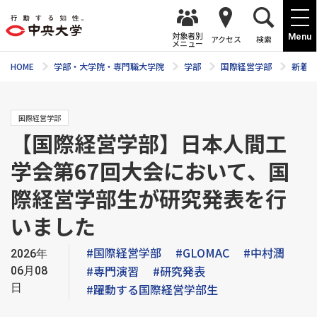
対象者別
Menu
アクセス
検索
メニュー
HOME
学部・大学院・専門職大学院
学部
国際経営学部
新着ニ
国際経営学部
【国際経営学部】日本人間工
学会第67回大会において、国
際経営学部生が研究発表を行
いました
#国際経営学部
#GLOMAC
#中村潤
2026年
#専門演習
#研究発表
06月08
日
#躍動する国際経営学部生