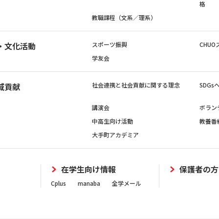
格
教職課程（文系／理系）
・文化活動
スポーツ振興
CHUO
学友会
域貢献
社会連携と社会貢献に関する理念
SDG
講演会
ボラン
中高生向け活動
教養番
大手町アカデミア
在学生向け情報
保護者の方
Cplus
manaba
全学メール