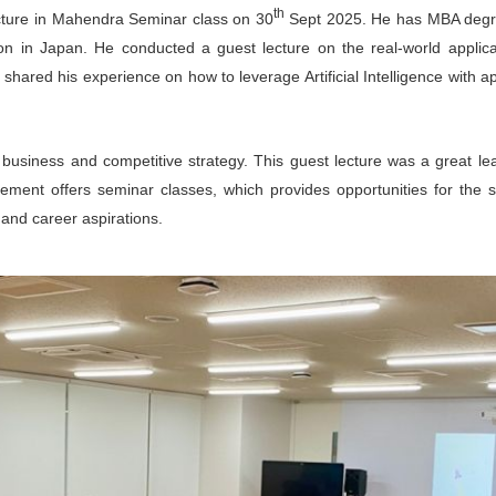
th
cture in Mahendra Seminar class on 30
Sept 2025. He has MBA degree
n in Japan. He conducted a guest lecture on the real-world applicatio
shared his experience on how to leverage Artificial Intelligence with ap
usiness and competitive strategy. This guest lecture was a great lea
ment offers seminar classes, which provides opportunities for the st
and career aspirations.