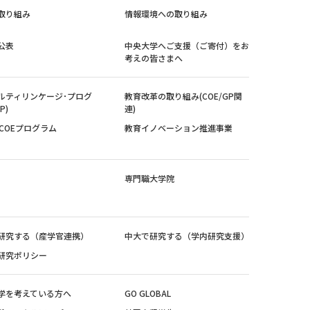
取り組み
情報環境への取り組み
公表
中央大学へご支援（ご寄付）をお
考えの皆さまへ
ルティリンケージ･プログ
教育改革の取り組み(COE/GP関
P)
連)
紀COEプログラム
教育イノベーション推進事業
専門職大学院
研究する（産学官連携）
中大で研究する（学内研究支援）
研究ポリシー
学を考えている方へ
GO GLOBAL