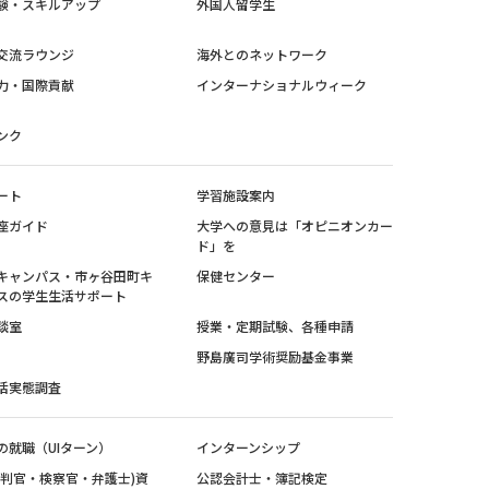
験・スキルアップ
外国人留学生
交流ラウンジ
海外とのネットワーク
力・国際貢献
インターナショナルウィーク
ンク
ート
学習施設案内
座ガイド
大学への意見は「オピニオンカー
ド」を
キャンパス・市ヶ谷田町キ
保健センター
スの学生生活サポート
談室
授業・定期試験、各種申請
野島廣司学術奨励基金事業
活実態調査
の就職（UIターン）
インターンシップ
裁判官・検察官・弁護士)資
公認会計士・簿記検定