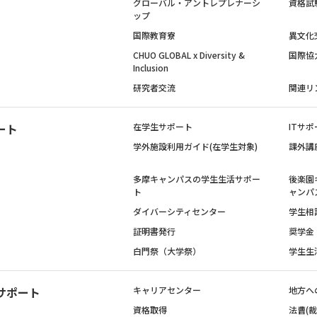
グローバル・アントレプレナーシ
資格試
ップ
国際教育寮
異文化
CHUO GLOBAL x Diversity &
国際協
Inclusion
研究者交流
関連リ
ート
在学生サポート
ITサポ
学外施設利用ガイド(在学生対象)
課外講
多摩キャンパスの学生生活サポー
後楽園
ト
ャンパ
ダイバーシティセンター
学生相
証明書発行
奨学金
白門祭（大学祭）
学生生
サポート
キャリアセンター
地方へ
資格取得
法曹(