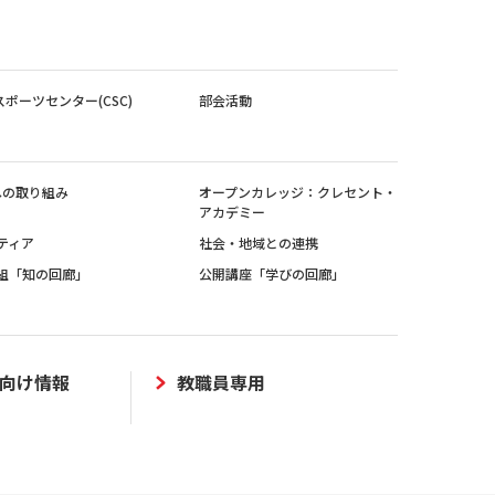
スポーツセンター(CSC)
部会活動
sへの取り組み
オープンカレッジ：クレセント・
アカデミー
ティア
社会・地域との連携
組「知の回廊」
公開講座「学びの回廊」
向け情報
教職員専用