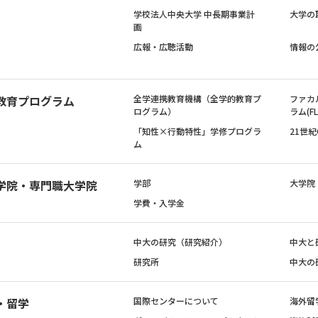
学校法人中央大学 中長期事業計
大学の
画
広報・広聴活動
情報の
教育プログラム
全学連携教育機構（全学的教育プ
ファカ
ログラム）
ラム(FL
「知性×行動特性」学修プログラ
21世
ム
学院・専門職大学院
学部
大学院
学費・入学金
中大の研究（研究紹介）
中大と
研究所
中大の
・留学
国際センターについて
海外留