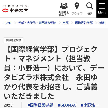
対象者別
Menu
アクセス
検索
メニュー
HOME
学部・大学院・専門職大学院
学部
国際経営学部
新着ニ
国際経営学部
【国際経営学部】プロジェク
ト・マネジメント（担当教
員：小野浩一）において、デー
タビズラボ株式会社 永田ゆ
かり代表をお招きし、ご講義
いただきました
#国際経営学部
#GLOMAC
#小野浩一
2025