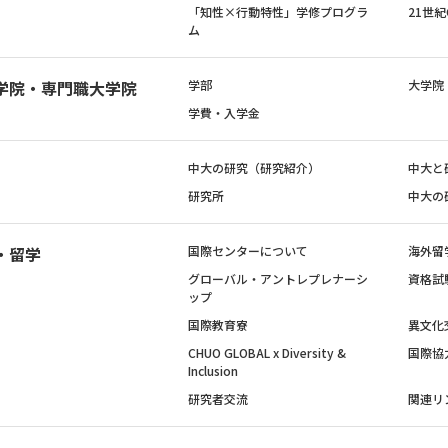
「知性×行動特性」学修プログラ
21世
ム
学院・専門職大学院
学部
大学院
学費・入学金
中大の研究（研究紹介）
中大と
研究所
中大の
・留学
国際センターについて
海外留
グローバル・アントレプレナーシ
資格試
ップ
国際教育寮
異文化
CHUO GLOBAL x Diversity &
国際協
Inclusion
研究者交流
関連リ