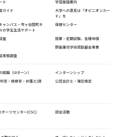
ート
学習施設案内
座ガイド
大学への意見は「オピニオンカー
ド」を
キャンパス・市ヶ谷田町キ
保健センター
スの学生生活サポート
談室
授業・定期試験、各種申請
野島廣司学術奨励基金事業
活実態調査
の就職（UIターン）
インターンシップ
裁判官・検察官・弁護士)資
公認会計士・簿記検定
スポーツセンター(CSC)
部会活動