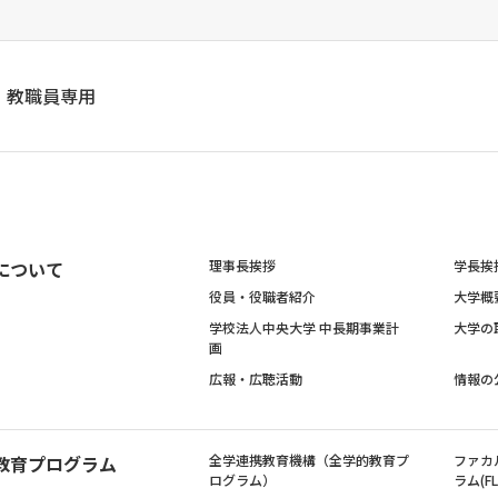
教職員専用
について
理事長挨拶
学長挨
役員・役職者紹介
大学概
学校法人中央大学 中長期事業計
大学の
画
広報・広聴活動
情報の
教育プログラム
全学連携教育機構（全学的教育プ
ファカ
ログラム）
ラム(FL