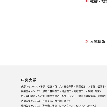
社会・地
入試情報
中央大学
多摩キャンパス（学部：経済・商・文・総合政策・国際経営、大学院：経済学・
後楽園キャンパス（学部：基幹理工・社会理工・先進理工、大学院：理工）
市ヶ谷田町キャンパス【中央大学ミドルブリッジ】（学部：国際情報、大学院：
茗荷谷キャンパス（学部：法、大学院：法学）
駿河台キャンパス（専門職大学院：ロースクール、ビジネススクール）