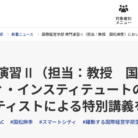
対象者別
メニュー
部
新着ニュース
国際経営学部 専門演習Ⅱ（担当：教授 国松麻季）にお
門演習Ⅱ（担当：教授 
ィ・インスティテュート
ティストによる特別講義
AC
#国松麻季
#スマートシティ
#躍動する国際経営学部