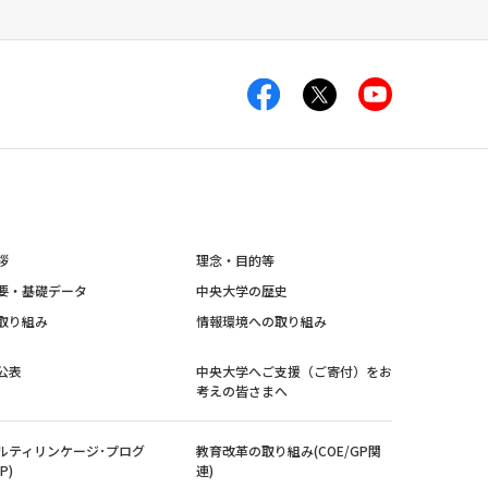
拶
理念・目的等
要・基礎データ
中央大学の歴史
取り組み
情報環境への取り組み
公表
中央大学へご支援（ご寄付）をお
考えの皆さまへ
ルティリンケージ･プログ
教育改革の取り組み(COE/GP関
P)
連)