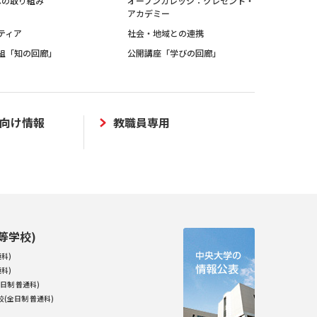
sへの取り組み
オープンカレッジ：クレセント・
アカデミー
ティア
社会・地域との連携
組「知の回廊」
公開講座「学びの回廊」
向け情報
教職員専用
等学校)
科)
科)
日制 普通科)
(全日制 普通科)