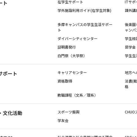
ート
在学生サポート
ITサポ
学外施設利用ガイド(在学生対象)
課外講
多摩キャンパスの学生生活サポー
後楽園
ト
ャンパ
ダイバーシティセンター
学生相
証明書発行
奨学金
白門祭（大学祭）
学生生
サポート
キャリアセンター
地方へ
資格取得
法曹(
格
教職課程（文系／理系）
・文化活動
スポーツ振興
CHUO
学友会