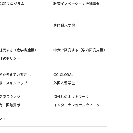
紀COEプログラム
教育イノベーション推進事業
専門職大学院
研究する（産学官連携）
中大で研究する（学内研究支援）
研究ポリシー
学を考えている方へ
GO GLOBAL
験・スキルアップ
外国人留学生
交流ラウンジ
海外とのネットワーク
力・国際貢献
インターナショナルウィーク
ンク