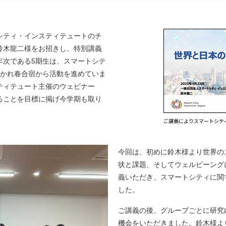
トシティ・インスティテュートのチ
鈴木龍二様をお招きし、特別講義
年次である5期生は、スマートシテ
分かれ春合宿から活動を進めていま
ティテュート主催のウェビナー
することを目標に掲げ今学期も取り
ご講義によりスマートシティをめぐ
今回は、初めに鈴木様より世界の
状と課題、そしてウェルビーング
義いただき、スマートシティに関
した。
ご講義の後、グループごとに研究
機会をいただきました。鈴木様よ