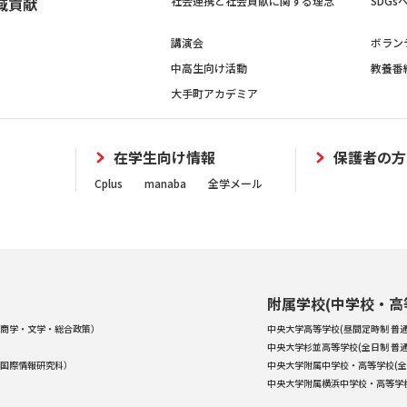
域貢献
社会連携と社会貢献に関する理念
SDG
講演会
ボラン
中高生向け活動
教養番
大手町アカデミア
在学生向け情報
保護者の方
Cplus
manaba
全学メール
附属学校(中学校・高
商学・文学・総合政策）
中央大学高等学校(昼間定時制 普通
中央大学杉並高等学校(全日制 普通
国際情報研究科）
中央大学附属中学校・高等学校(全
中央大学附属横浜中学校・高等学校