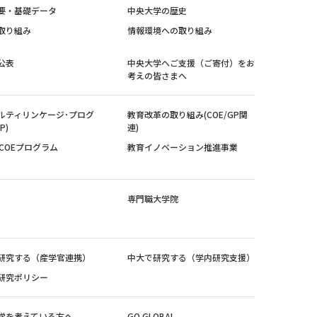
要・基礎データ
中央大学の歴史
取り組み
情報環境への取り組み
公表
中央大学へご支援（ご寄付）をお
考えの皆さまへ
ルティリンケージ･プログ
教育改革の取り組み(COE/GP関
P)
連)
紀COEプログラム
教育イノベーション推進事業
専門職大学院
研究する（産学官連携）
中大で研究する（学内研究支援）
研究ポリシー
学を考えている方へ
GO GLOBAL