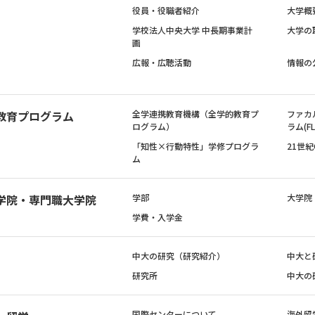
役員・役職者紹介
大学概
学校法人中央大学 中長期事業計
大学の
画
広報・広聴活動
情報の
教育プログラム
全学連携教育機構（全学的教育プ
ファカ
ログラム）
ラム(FL
「知性×行動特性」学修プログラ
21世
ム
学院・専門職大学院
学部
大学院
学費・入学金
中大の研究（研究紹介）
中大と
研究所
中大の
国際センターについて
海外留