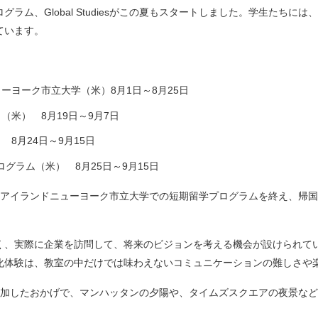
ラム、Global Studiesがこの夏もスタートしました。学生たちに
ています。
ーヨーク市立大学（米）8月1日～8月25日
米） 8月19日～9月7日
8月24日～9月15日
グラム（米） 8月25日～9月15日
ンアイランドニューヨーク市立大学での短期留学プログラムを終え、帰
く、実際に企業を訪問して、将来のビジョンを考える機会が設けられて
化体験は、教室の中だけでは味わえないコミュニケーションの難しさや
diesに参加したおかげで、マンハッタンの夕陽や、タイムズスクエアの夜景