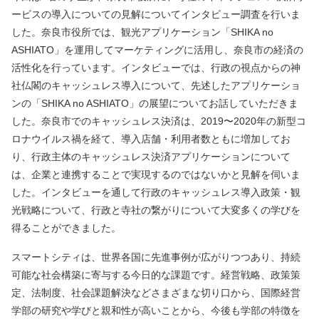
ービスの導入についての見解についてインタビュー調査を行いま
した。奈良市役所では、観光アプリケーション「SHIKA no
ASHIATO」を運用してマーケティングに活用し、奈良市の経済の
活性化を行っています。インタビューでは、行政の視点からの神
社仏閣のキャッシュレス導入について、先述したアプリケーショ
ンの「SHIKA no ASHIATO」の展望についてお話していただきま
した。奈良市でのキャッシュレス決済は、2019〜2020年の新型コ
ロナウイルス禍を経て、導入店舗・利用者数ともに増加してお
り、行政主体のキャッシュレス決済アプリケーションについて
は、企業と連携することで実現するのではないかと見解を伺いま
した。インタビューを通して行政のキャッシュレス導入政策・観
光戦略について、行政と寺社の繋がりについて大変多くの学びを
得ることができました。
スマートシティは、世界各国に先進事例が広がりつつあり、持続
可能な社会構築に寄与する今日的な課題です。経営戦略、政策策
定、法制度、社会課題解決などさまざまな切り口から、国際経営
学部の研究や学びと親和性が高いことから、今後も学部の特徴を