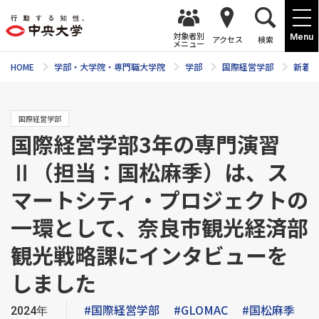
対象者別
Menu
アクセス
検索
メニュー
HOME
学部・大学院・専門職大学院
学部
国際経営学部
新着ニ
国際経営学部
国際経営学部3年の専門演習
Ⅱ（担当：国松麻季）は、ス
マートシティ・プロジェクトの
一環として、奈良市観光経済部
観光戦略課にインタビューを
しました
#国際経営学部
#GLOMAC
#国松麻季
2024年