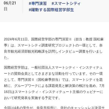
#専門演習
#スマートシティ
06月21
日
#躍動する国際経営学部生
2024年6月11日、国際経営学部の専門演習Ⅱ（担当：教授 国松麻
季）は、スマートシティ調査研究プロジェクトの一環として、奈
良市観光経済部観光戦略課を訪問しインタビュー調査を行いまし
た。
国際経営学部は、一般社団法人スマートシティ・インスティテュ
ートの賛助会員としてさまざまな活動を行っています。その一環
として、専門演習Ⅱ（国松麻季担当）では、スマートシティを題
材に、グループワークによる課題発見と解決策の検討を進め、7月
16日はスマートシティ・インスティテュート主催のウェビナーに
おいて研究発表を実施する予定です。
今回は4名の学生が、奈良市役所に、寺社のキャッシュレス決済サ