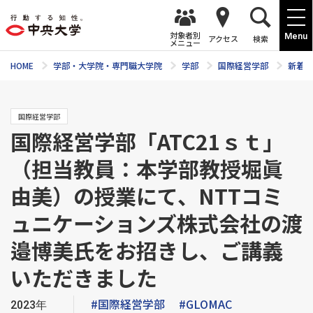
対象者別
Menu
アクセス
検索
メニュー
HOME
学部・大学院・専門職大学院
学部
国際経営学部
新着ニ
国際経営学部
国際経営学部「ATC21ｓｔ」
（担当教員：本学部教授堀眞
由美）の授業にて、NTTコミ
ュニケーションズ株式会社の渡
邉博美氏をお招きし、ご講義
いただきました
#国際経営学部
#GLOMAC
2023年