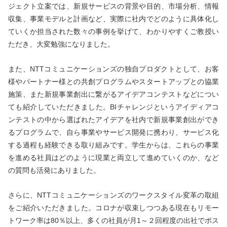
ジェクト立案では、新規サービスの背景や目的、市場分析、情報
収集、事業モデルと計画など、実際に社内でどのように具体化し
ていくか担当された数々の事例を挙げて、わかりやすくご教授い
ただき、大変勉強になりました。
また、NTTコミュニケーションズの独自プロダクトとして、お客
様やパートナー様との共創プログラムやスタートアップとの協業
施策、また新規事業創出に繋がるアイデアコンテストなどについ
ても紹介していただきました。BIチャレンジというアイディアコ
ンテストの中から選ばれたアイデアを社内で新規事業創出ができ
るプログラムで、自ら事業やサービス開発に携わり、サービス化
する過程も経験できる取り組みです。学生からは、これらの事業
を進める社員はどのように現業と両立して進めていくのか、など
の質問も活発にありました。
さらに、NTTコミュニケーションズのワークスタイル変革の取組
をご紹介いただきました。コロナが収束しつつある現在もリモー
トワーク率は80％以上、多くの社員が月1～２回程度の出社でポス