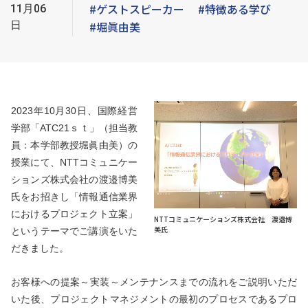
#ゲストスピーカー
#特徴ある学び
11月06
日
#堀眞由美
2023
年10月30日、国際経営
学部「ATC21ｓｔ」（担当教
員：本学部教授堀眞由美）の
授業にて、NTTコミュニケー
ションズ株式会社の渡邉博美
氏をお招きし「情報通信業界
におけるプロジェクト立案」
NTTコミュニケーションズ株式会社 渡邉博
美氏
というテーマでご講演をいた
だきました。
お客様への提案～実装～メンテナンスまでの流れをご説明いただ
いた後、プロジェクトマネジメントの最初のプロセスであるプロ