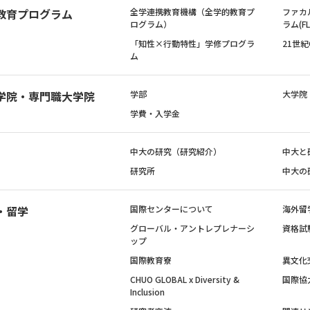
教育プログラム
全学連携教育機構（全学的教育プ
ファカ
ログラム）
ラム(FL
「知性×行動特性」学修プログラ
21世
ム
学院・専門職大学院
学部
大学院
学費・入学金
中大の研究（研究紹介）
中大と
研究所
中大の
・留学
国際センターについて
海外留
グローバル・アントレプレナーシ
資格試
ップ
国際教育寮
異文化
CHUO GLOBAL x Diversity &
国際協
Inclusion