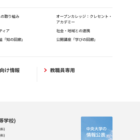
sへの取り組み
オープンカレッジ：クレセント・
アカデミー
ティア
社会・地域との連携
組「知の回廊」
公開講座「学びの回廊」
向け情報
教職員専用
等学校)
科)
科)