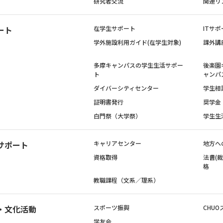
研究者交流
関連リ
ート
在学生サポート
ITサポ
学外施設利用ガイド(在学生対象)
課外講
多摩キャンパスの学生生活サポー
後楽園
ト
ャンパ
ダイバーシティセンター
学生相
証明書発行
奨学金
白門祭（大学祭）
学生生
サポート
キャリアセンター
地方へ
資格取得
法曹(
格
教職課程（文系／理系）
・文化活動
スポーツ振興
CHUO
学友会