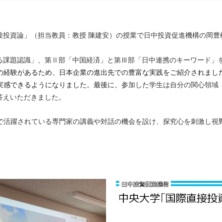
接投資論」（担当教員：教授 陳建安）の授業で日中投資促進機構の岡豊
る課題認識」、第Ⅱ部「中国経済」と第Ⅲ部「日中連携のキーワード」
の経験があるため、日本企業の進出先での豊富な実践をご紹介されまし
実感できるようになりました。最後に、
参加した学生は自分の関心領域
答えいただきました。
で活躍されている専門家の講義や対話の機会を設け、探究心を刺激し視