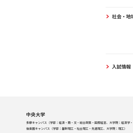
社会・地
入試情報
中央大学
多摩キャンパス（学部：経済・商・文・総合政策・国際経営、大学院：経済学・
後楽園キャンパス（学部：基幹理工・社会理工・先進理工、大学院：理工）