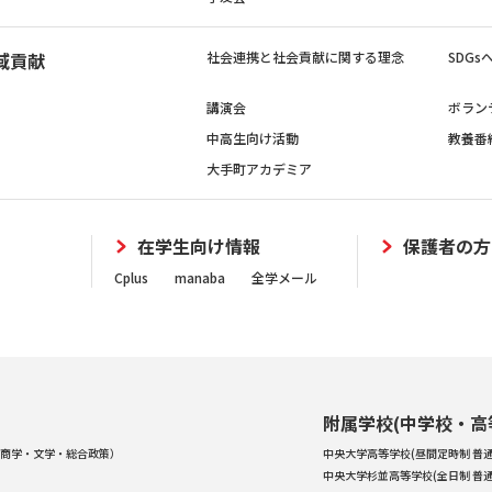
域貢献
社会連携と社会貢献に関する理念
SDG
講演会
ボラン
中高生向け活動
教養番
大手町アカデミア
在学生向け情報
保護者の方
Cplus
manaba
全学メール
附属学校(中学校・高
商学・文学・総合政策）
中央大学高等学校(昼間定時制 普通
中央大学杉並高等学校(全日制 普通