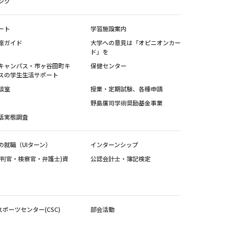
ンク
ート
学習施設案内
座ガイド
大学への意見は「オピニオンカー
ド」を
キャンパス・市ヶ谷田町キ
保健センター
スの学生生活サポート
談室
授業・定期試験、各種申請
野島廣司学術奨励基金事業
活実態調査
の就職（UIターン）
インターンシップ
裁判官・検察官・弁護士)資
公認会計士・簿記検定
スポーツセンター(CSC)
部会活動