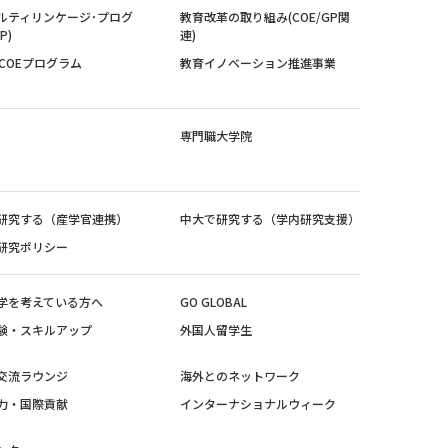
ルティリンケージ･プログ
教育改革の取り組み(COE/GP関
P)
連)
紀COEプログラム
教育イノベーション推進事業
専門職大学院
研究する（産学官連携）
中大で研究する（学内研究支援）
研究ポリシー
学を考えている方へ
GO GLOBAL
験・スキルアップ
外国人留学生
交流ラウンジ
海外とのネットワーク
力・国際貢献
インターナショナルウィーク