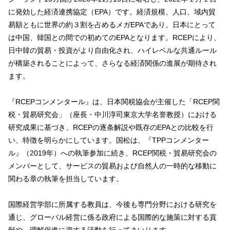
に発効した経済連携協定（EPA）です。経済規模、人口、域内貿
易額ともに世界の約３割を占めるメガEPAであり、日本にとって
は中国、韓国との間での初めてのEPAとなります。RCEPにより、
日中韓の貿易・投資がより自由化され、ハイレベルな共通ルール
が構築されることによって、さらなる経済関係の進展が期待され
ます。
『RCEPコンメンタール』は、日本関税協会が主催した「RCEP関
税・貿易研究会」（座長・中川淳司東京大学名誉教授）における
研究成果に基づき、RCEPの逐条解説や既存のEPAとの比較を行
い、特徴を明らかにしています。国松は、『TPPコンメンター
ル』（2019年）への執筆参加に続き、RCEP関税・貿易研究会の
メンバーとして、サービスの貿易および自然人の一時的な移動に
関わる章の執筆を担当しています。
国際経営学部に所属する教員は、今後も専門分野における研究を
通じ、グローバル経営に係る政府による国際的な施策に対する貢