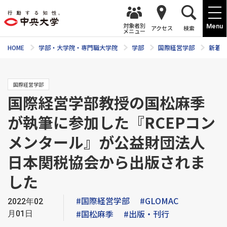
対象者別
Menu
アクセス
検索
メニュー
HOME
学部・大学院・専門職大学院
学部
国際経営学部
新着ニ
国際経営学部
国際経営学部教授の国松麻季
が執筆に参加した『RCEPコン
メンタール』が公益財団法人
日本関税協会から出版されま
した
#国際経営学部
#GLOMAC
2022年02
#国松麻季
#出版・刊行
月01日