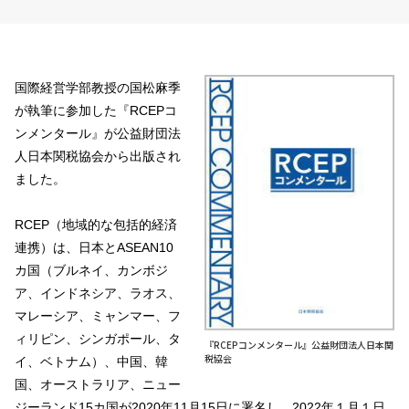
国際経営学部教授の国松麻季
が執筆に参加した『RCEPコ
ンメンタール』が公益財団法
人日本関税協会から出版され
ました。
RCEP（地域的な包括的経済
連携）は、日本とASEAN10
カ国（ブルネイ、カンボジ
ア、インドネシア、ラオス、
マレーシア、ミャンマー、フ
ィリピン、シンガポール、タ
『RCEPコンメンタール』公益財団法人日本関
税協会
イ、ベトナム）、中国、韓
国、オーストラリア、ニュー
ジーランド15カ国が2020年11月15日に署名し、2022年１月１日