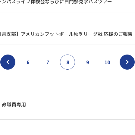
ャンパスライフ体験会ならびに白門祭見学バスツアー
川県支部】アメリカンフットボール秋季リーグ戦 応援のご報告
6
7
8
9
10
教職員専用