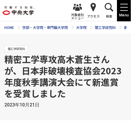
対象者別
Menu
アクセス
検索
メニュー
HOME
学部・大学院・専門職大学院
大学院
理工学研究科
新着
理工学研究科
精密工学専攻高木蒼生さん
が、日本非破壊検査協会2023
年度秋季講演大会にて新進賞
を受賞しました
2023年10月21日