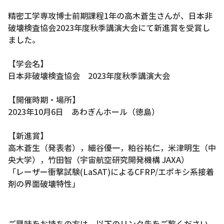
精密工学専攻博士前期課程1年の高木蒼生さんが、日本非
破壊検査協会2023年度秋季講演大会にて新進賞を受賞し
ました。
【学会名】
日本非破壊検査協会 2023年度秋季講演大会
【開催時期・場所】
2023年10月6日 あわぎんホール（徳島）
【新進賞】
高木蒼生（発表者），細谷優一，粕谷祐仁，米津明生（中
央大学），竹田智（宇宙航空研究開発機構 JAXA）
「レーザー衝撃試験(LaSAT)によるCFRP/エポキシ系接着
剤の界面破壊特性」
ご興味をお持ちの方は、以下のリンク先をご覧ください。