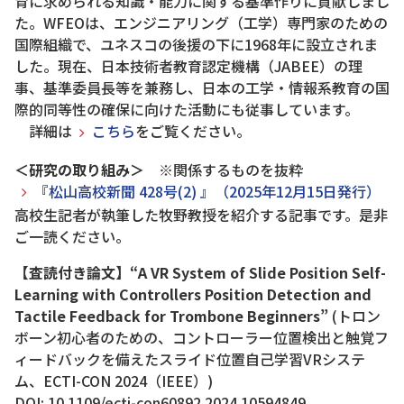
育に求められる知識・能力に関する基準作りに貢献しまし
た。WFEOは、エンジニアリング（工学）専門家のための
国際組織で、ユネスコの後援の下に1968年に設立されま
した。現在、日本技術者教育認定機構（JABEE）の理
事、基準委員長等を兼務し、日本の工学・情報系教育の国
際的同等性の確保に向けた活動にも従事しています。
詳細は
こちら
をご覧ください。
＜研究の取り組み＞
※関係するものを抜粋
『松山高校新聞 428号(2) 』（2025年12月15日発行）
高校生記者が執筆した牧野教授を紹介する記事です。是非
ご一読ください。
【査読付き論文】“A VR System of Slide Position Self-
Learning with Controllers Position Detection and
Tactile Feedback for Trombone Beginners”
(トロン
ボーン初心者のための、コントローラー位置検出と触覚フ
ィードバックを備えたスライド位置自己学習VRシステ
ム、ECTI-CON 2024（IEEE）)
DOI: 10.1109/ecti-con60892.2024.10594849