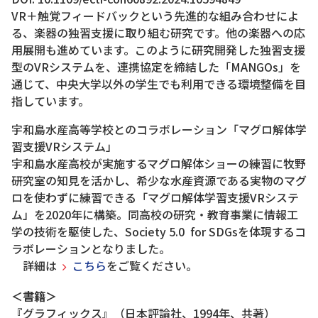
VR＋触覚フィードバックという先進的な組み合わせによ
る、楽器の独習支援に取り組む研究です。他の楽器への応
用展開も進めています。このように研究開発した独習支援
型のVRシステムを、連携協定を締結した「MANGOs」を
通じて、中央大学以外の学生でも利用できる環境整備を目
指しています。
宇和島水産高等学校とのコラボレーション「マグロ解体学
習支援VRシステム」
宇和島水産高校が実施するマグロ解体ショーの練習に牧野
研究室の知見を活かし、希少な水産資源である実物のマグ
ロを使わずに練習できる「マグロ解体学習支援VRシステ
ム」を2020年に構築。同高校の研究・教育事業に情報工
学の技術を駆使した、Society 5.0 for SDGsを体現するコ
ラボレーションとなりました。
詳細は
こちら
をご覧ください。
＜書籍＞
『グラフィックス』（日本評論社、1994年、共著）