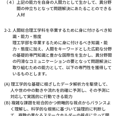
（４）上記の能力を自身の人間力として生かして、異分野
間の仲立ちとなって問題解決にあたることのできる
人材
2-2. 人間総合理工学科を卒業するために身に付けるべき知
識・能力・態度
理工学部を卒業するために身に付けるべき知識・能
力・態度に加え、人間をキーワードとした広範な分野
の基礎的専門知識と豊かな国際性を生かし、異分野間
の円滑なコミュニケーションの要となって問題解決に
取り組むための能力として、以下の専門性を獲得して
いるものとします。
(A) 理工学的な基礎に根ざしたデータ解析力を駆使して、
人や世の中の動きや流れを的確に予測し、その予測に
対応して実践的に行動できる能力
(B) 複雑な課題を総合的かつ俯瞰的な視点からバランスよ
く理解し、科学的な根拠に基づいて論理的に判断し
て、複数の異なるステークホルダーの視点に立って関