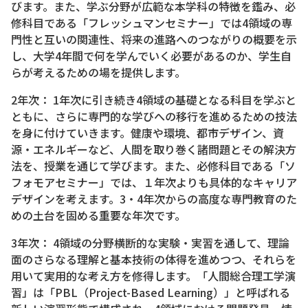
びます。また、学ぶ分野が広範な本学科の特徴を鑑み、必
修科目である「フレッシュマンセミナー」では4領域の専
門性と互いの関連性、将来の進路へのつながりの概要を示
し、大学4年間で何を学んでいく必要があるのか、学生自
らが考えるための場を提供します。
2年次： 1年次に引き続き4領域の基礎となる科目を学ぶと
ともに、さらに専門的な学びへの移行を進めるための技法
を身に付けていきます。健康や環境、都市デザイン、資
源・エネルギーなど、人間を取り巻く諸問題とその解決方
法を、授業を通じて学びます。また、必修科目である「ソ
フォモアセミナー」では、１年次よりも具体的なキャリア
デザインを考えます。3・4年次からの高度な専門教育のた
めの土台を固める重要な年次です。
3年次： 4領域の分野横断的な実験・実習を通して、理論
面のさらなる理解と基本技術の体得を進めつつ、それらを
用いて実用的な考え方を修得します。「人間総合理工学演
習」は「PBL（Project-Based Learning）」と呼ばれる