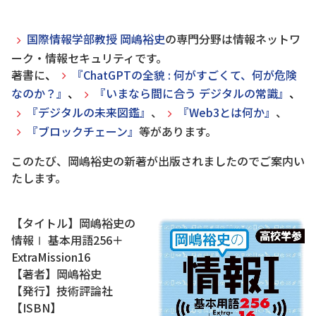
国際情報学部教授 岡嶋裕史
の専門分野は情報ネットワ
ーク・情報セキュリティです。
著書に
、
『ChatGPTの全貌 : 何がすごくて、何が危険
なのか？』
、
『
いまなら間に合う デジタルの常識』
、
『デジタルの未来図鑑』
、
『Web3とは何か』
、
『ブロックチェーン』
等があります。
このたび、岡嶋裕史の新著が出版されましたのでご案内い
たします。
【タイトル】岡嶋裕史の
情報Ⅰ 基本用語256＋
ExtraMission16
【著者】岡嶋裕史
【発行】技術評論社
【ISBN】