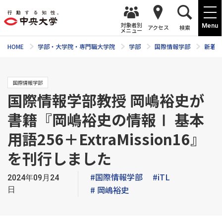
対象者別
Menu
アクセス
検索
メニュー
HOME
学部・大学院・専門職大学院
学部
国際情報学部
新着ニ
国際情報学部
国際情報学部教授 岡嶋裕史が
書籍『岡嶋裕史の情報Ⅰ 基本
用語256＋ExtraMission16』
を刊行しました
#国際情報学部
#iTL
2024年09月24
# 岡嶋裕史
日