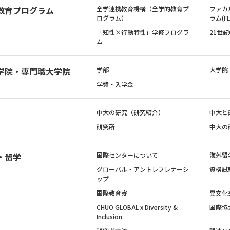
教育プログラム
全学連携教育機構（全学的教育プ
ファカ
ログラム）
ラム(FL
「知性×行動特性」学修プログラ
21世
ム
学院・専門職大学院
学部
大学院
学費・入学金
中大の研究（研究紹介）
中大と
研究所
中大の
・留学
国際センターについて
海外留
グローバル・アントレプレナーシ
資格試
ップ
国際教育寮
異文化
CHUO GLOBAL x Diversity &
国際協
Inclusion