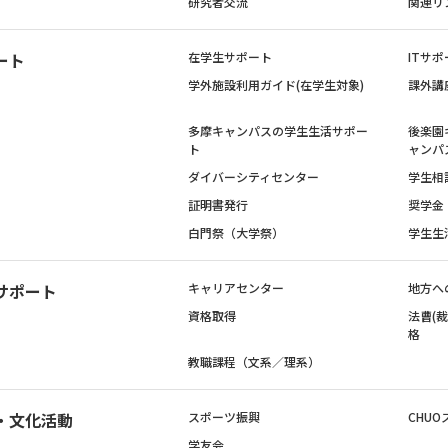
研究者交流
関連リ
ート
在学生サポート
ITサポ
学外施設利用ガイド(在学生対象)
課外講
多摩キャンパスの学生生活サポー
後楽園
ト
ャンパ
ダイバーシティセンター
学生相
証明書発行
奨学金
白門祭（大学祭）
学生生
サポート
キャリアセンター
地方へ
資格取得
法曹(
格
教職課程（文系／理系）
・文化活動
スポーツ振興
CHUO
学友会