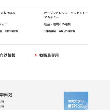
sへの取り組み
オープンカレッジ：クレセント・
アカデミー
ティア
社会・地域との連携
組「知の回廊」
公開講座「学びの回廊」
向け情報
教職員専用
等学校)
科)
科)