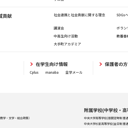
域貢献
社会連携と社会貢献に関する理念
SDG
講演会
ボラン
中高生向け活動
教養番
大手町アカデミア
在学生向け情報
保護者の方
Cplus
manaba
全学メール
附属学校(中学校・高
商学・文学・総合政策）
中央大学高等学校(昼間定時制 普通
中央大学杉並高等学校(全日制 普通