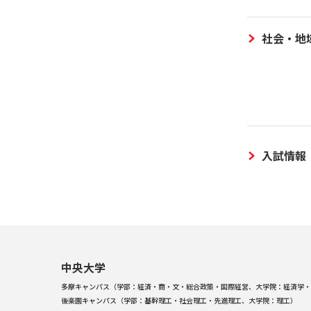
社会・地
入試情報
中央大学
多摩キャンパス（学部：経済・商・文・総合政策・国際経営、大学院：経済学・
後楽園キャンパス（学部：基幹理工・社会理工・先進理工、大学院：理工）