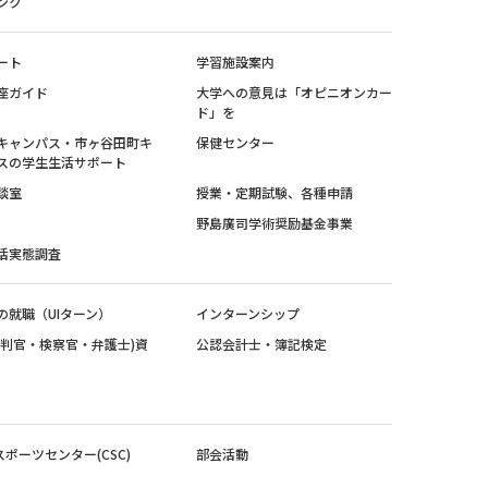
ンク
ート
学習施設案内
座ガイド
大学への意見は「オピニオンカー
ド」を
キャンパス・市ヶ谷田町キ
保健センター
スの学生生活サポート
談室
授業・定期試験、各種申請
野島廣司学術奨励基金事業
活実態調査
の就職（UIターン）
インターンシップ
裁判官・検察官・弁護士)資
公認会計士・簿記検定
スポーツセンター(CSC)
部会活動