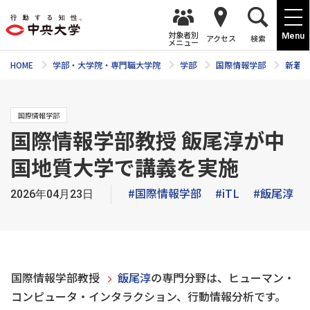
対象者別
Menu
アクセス
検索
メニュー
HOME
学部・大学院・専門職大学院
学部
国際情報学部
新着ニ
国際情報学部
国際情報学部教授 飯尾淳が中
国地質大学で講義を実施
#国際情報学部
#iTL
#飯尾淳
2026年04月23日
国際情報学部教授
飯尾淳
の専門分野は、ヒューマン・
コンピュータ・インタラクション、行動情報分析です。