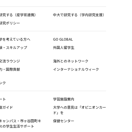
研究する（産学官連携）
中大で研究する（学内研究支援）
研究ポリシー
学を考えている方へ
GO GLOBAL
験・スキルアップ
外国人留学生
交流ラウンジ
海外とのネットワーク
力・国際貢献
インターナショナルウィーク
ンク
ート
学習施設案内
座ガイド
大学への意見は「オピニオンカー
ド」を
キャンパス・市ヶ谷田町キ
保健センター
スの学生生活サポート