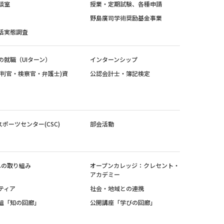
談室
授業・定期試験、各種申請
野島廣司学術奨励基金事業
活実態調査
の就職（UIターン）
インターンシップ
裁判官・検察官・弁護士)資
公認会計士・簿記検定
スポーツセンター(CSC)
部会活動
sへの取り組み
オープンカレッジ：クレセント・
アカデミー
ティア
社会・地域との連携
組「知の回廊」
公開講座「学びの回廊」