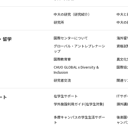
中大の研究（研究紹介）
中大と
研究所
中大の
・留学
国際センターについて
海外留
グローバル・アントレプレナーシ
資格試
ップ
国際教育寮
異文化
CHUO GLOBAL x Diversity &
国際協
Inclusion
研究者交流
関連リ
ート
在学生サポート
ITサポ
学外施設利用ガイド(在学生対象)
課外講
多摩キャンパスの学生生活サポー
後楽園
ト
ャンパ