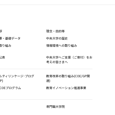
拶
理念・目的等
要・基礎データ
中央大学の歴史
取り組み
情報環境への取り組み
公表
中央大学へご支援（ご寄付）をお
考えの皆さまへ
ルティリンケージ･プログ
教育改革の取り組み(COE/GP関
P)
連)
紀COEプログラム
教育イノベーション推進事業
専門職大学院