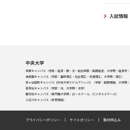
入試情報
中央大学
多摩キャンパス（学部：経済・商・文・総合政策・国際経営、大学院：経済学・
後楽園キャンパス（学部：基幹理工・社会理工・先進理工、大学院：理工）
市ヶ谷田町キャンパス【中央大学ミドルブリッジ】（学部：国際情報、大学院：
茗荷谷キャンパス（学部：法、大学院：法学）
駿河台キャンパス（専門職大学院：ロースクール、ビジネススクール）
小石川キャンパス（体育施設）
プライバシーポリシー
サイトポリシー
取材申込み