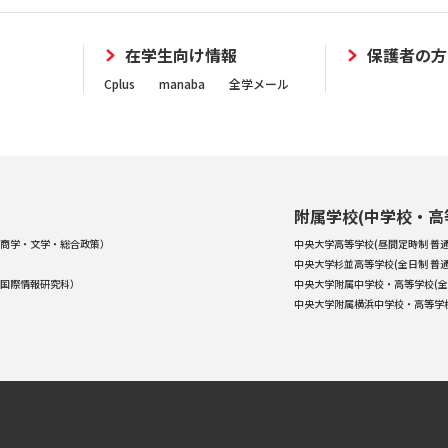
在学生向け情報
保護者の方
Cplus
manaba
全学メール
附属学校(中学校・高
商学・文学・総合政策）
中央大学高等学校(昼間定時制 普通
中央大学杉並高等学校(全日制 普通
国際情報研究科）
中央大学附属中学校・高等学校(全
中央大学附属横浜中学校・高等学校