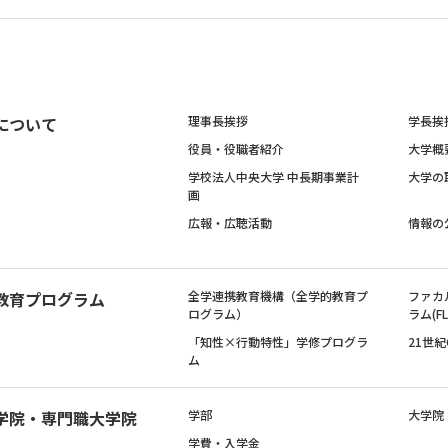
について
理事長挨拶
学長挨
役員・役職者紹介
大学概
学校法人中央大学 中長期事業計
大学の
画
広報・広聴活動
情報の
教育プログラム
全学連携教育機構（全学的教育プ
ファカ
ログラム）
ラム(FL
「知性×行動特性」学修プログラ
21世
ム
学院・専門職大学院
学部
大学院
学費・入学金