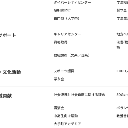
ダイバーシティセンター
学生相
証明書発行
奨学金
白門祭（大学祭）
学生生
サポート
キャリアセンター
地方へ
資格取得
法曹(
格
教職課程（文系／理系）
・文化活動
スポーツ振興
CHUO
学友会
域貢献
社会連携と社会貢献に関する理念
SDG
講演会
ボラン
中高生向け活動
教養番
大手町アカデミア