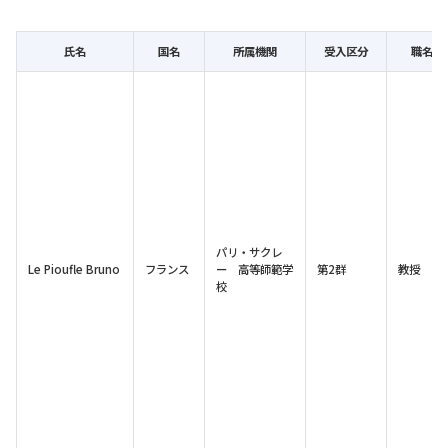
氏名
国名
所属機関
受入区分
職名
パリ・サクレ
Le Pioufle Bruno
フランス
ー 高等師範学
第2群
教授
校