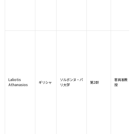
Laliotis
ソルボンヌ・パ
客員准教
ギリシャ
第2群
Athanasios
リ大学
授