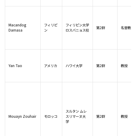
Macandog
フィリピ
フィリピン大学
第2群
名誉教授
Damasa
ン
ロスバニョス校
Yan Tao
アメリカ
ハワイ大学
第2群
教授
スルタン ムレ
Mouayn Zouhair
モロッコ
スリマーヌ大
第2群
教授
学