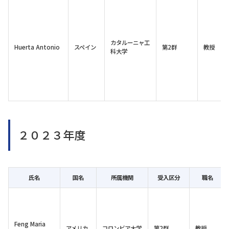
カタルーニャ工
Huerta Antonio
スペイン
第2群
教授
科大学
２０２３年度
氏名
国名
所属機関
受入区分
職名
Feng Maria
アメリカ
コロンビア大学
第2群
教授