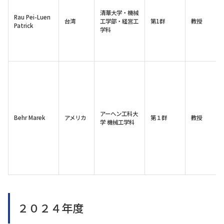
清華大学・機械
Rau Pei-Luen
台湾
工学部・経営工
第1群
教授
Patrick
学科
アーヘン工科大
Behr Marek
アメリカ
第１群
教授
学 機械工学科
２０２４年度