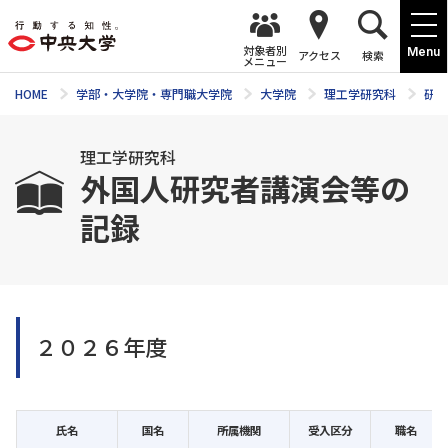
対象者別
Menu
アクセス
検索
メニュー
HOME
学部・大学院・専門職大学院
大学院
理工学研究科
研究
理工学研究科
外国人研究者講演会等の
記録
２０２６年度
氏名
国名
所属機関
受入区分
職名