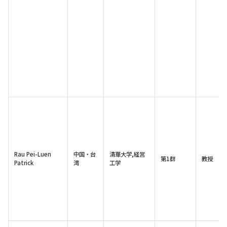
Rau Pei-Luen
中国・台
清華大学,経営
第1群
教授
Patrick
湾
工学