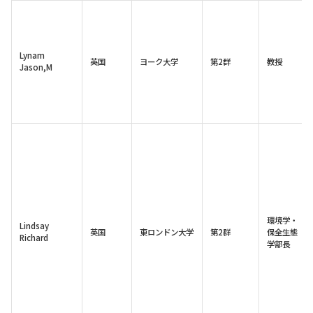
Lynam
英国
ヨーク大学
第2群
教授
Jason,M
環境学・
Lindsay
英国
東ロンドン大学
第2群
保全生態
Richard
学部長