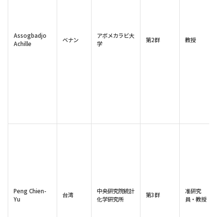
Assogbadjo
アボメカラビ大
ベナン
第2群
教授
Achille
学
Peng Chien-
中央研究院統計
准研究
台湾
第3群
Yu
化学研究所
員・教授