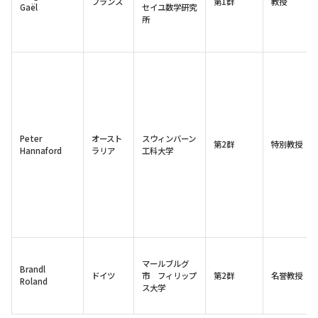
フランス
第1群
教授
Gaël
セイユ数学研究
所
Peter
オースト
スウィンバーン
第2群
特別教授
Hannaford
ラリア
工科大学
マールブルグ
Brandl
ドイツ
市 フィリップ
第2群
名誉教授
Roland
ス大学