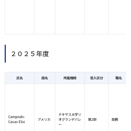
２０２５年度
氏名
国名
所属機関
受入区分
職名
テキサス大学リ
Camprubi-
アメリカ
オグランデバレ
第2群
助教
Casas Eloi
ー