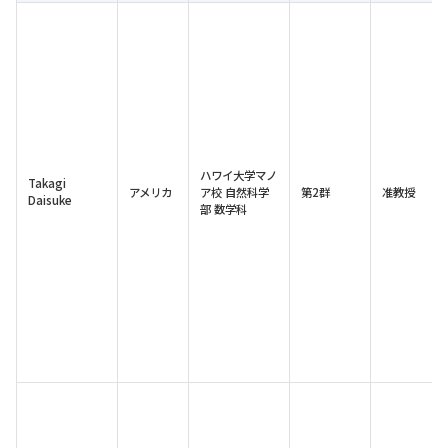
ハワイ大学マノ
Takagi
アメリカ
ア校 自然科学
第2群
准教授
Daisuke
部 数学科