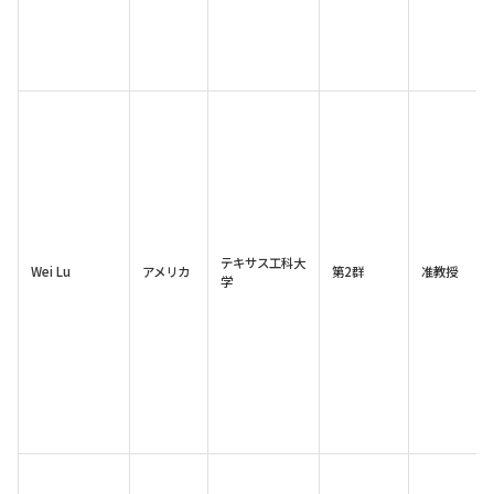
テキサス工科大
Wei Lu
アメリカ
第2群
准教授
学