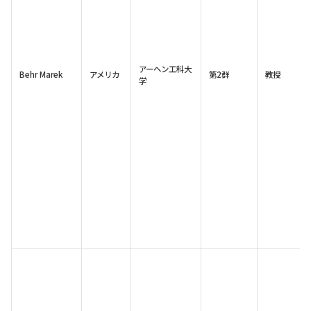
アーヘン工科大
Behr Marek
アメリカ
第2群
教授
学