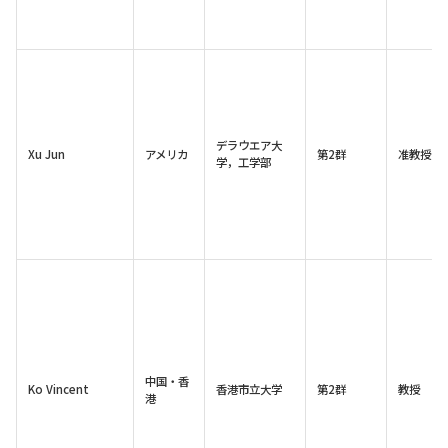
デラウエア大
Xu Jun
アメリカ
第2群
准教授
学，工学部
中国・香
Ko Vincent
香港市立大学
第2群
教授
港