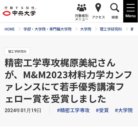
対象者別
Menu
アクセス
検索
メニュー
HOME
学部・大学院・専門職大学院
大学院
理工学研究科
新着
理工学研究科
精密工学専攻梶原美紀さん
が、M&M2023材料力学カンフ
ァレンスにて若手優秀講演フ
ェロー賞を受賞しました
#精密工学専攻
#受賞
#大学院
2024年01月19日