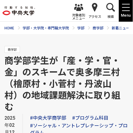
対象者別
Menu
アクセス
検索
メニュー
HOME
学部・大学院・専門職大学院
学部
商学部
新着ニュース
商学部
商学部学生が「産・学・官・
金」のスキームで奥多摩三村
（檜原村・小菅村・丹波山
村）の地域課題解決に取り組
む
#中央大学商学部
#プログラム科目
2025
#ソーシャル・アントレプレナーシップ・プロ
年02
グラム
月12