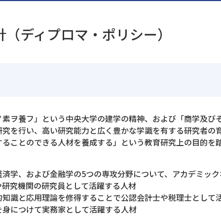
針（ディプロマ・ポリシー）
ノ素ヲ養フ」という中央大学の建学の精神、および「商学及び
研究を行い、高い研究能力と広く豊かな学識を有する研究者の
することのできる人材を養成する」という教育研究上の目的を
経済学、および金融学の5つの専攻分野について、アカデミック
や研究機関の研究員として活躍する人材
的知識と応用理論を修得することで公認会計士や税理士として
を身につけて実務家として活躍する人材