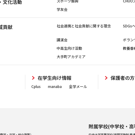
・文化活動
スポーツ振興
CHUO
学友会
域貢献
社会連携と社会貢献に関する理念
SDG
講演会
ボラン
中高生向け活動
教養番
大手町アカデミア
在学生向け情報
保護者の方
Cplus
manaba
全学メール
附属学校(中学校・高
商学・文学・総合政策）
中央大学高等学校(昼間定時制 普通