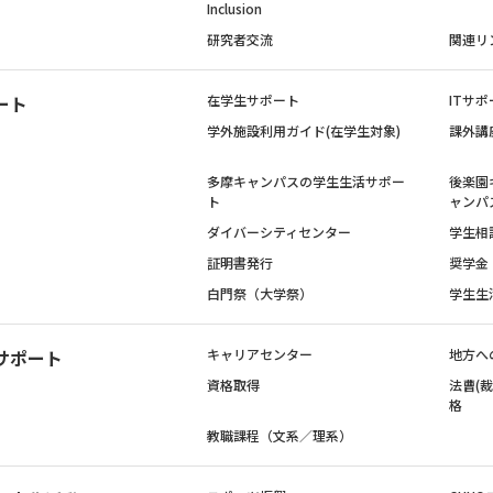
Inclusion
研究者交流
関連リ
ート
在学生サポート
ITサポ
学外施設利用ガイド(在学生対象)
課外講
多摩キャンパスの学生生活サポー
後楽園
ト
ャンパ
ダイバーシティセンター
学生相
証明書発行
奨学金
白門祭（大学祭）
学生生
サポート
キャリアセンター
地方へ
資格取得
法曹(
格
教職課程（文系／理系）