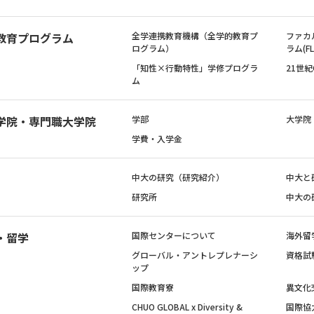
教育プログラム
全学連携教育機構（全学的教育プ
ファカ
ログラム）
ラム(FL
「知性×行動特性」学修プログラ
21世
ム
学院・専門職大学院
学部
大学院
学費・入学金
中大の研究（研究紹介）
中大と
研究所
中大の
・留学
国際センターについて
海外留
グローバル・アントレプレナーシ
資格試
ップ
国際教育寮
異文化
CHUO GLOBAL x Diversity &
国際協