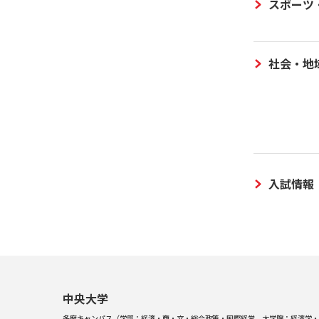
スポーツ
社会・地
入試情報
中央大学
多摩キャンパス（学部：経済・商・文・総合政策・国際経営、大学院：経済学・