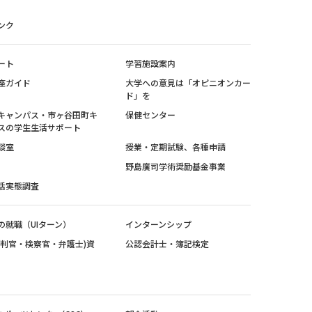
ンク
ート
学習施設案内
座ガイド
大学への意見は「オピニオンカー
ド」を
キャンパス・市ヶ谷田町キ
保健センター
スの学生生活サポート
談室
授業・定期試験、各種申請
野島廣司学術奨励基金事業
活実態調査
の就職（UIターン）
インターンシップ
裁判官・検察官・弁護士)資
公認会計士・簿記検定