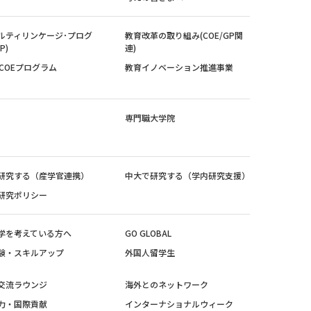
ルティリンケージ･プログ
教育改革の取り組み(COE/GP関
P)
連)
紀COEプログラム
教育イノベーション推進事業
専門職大学院
研究する（産学官連携）
中大で研究する（学内研究支援）
研究ポリシー
学を考えている方へ
GO GLOBAL
験・スキルアップ
外国人留学生
交流ラウンジ
海外とのネットワーク
力・国際貢献
インターナショナルウィーク