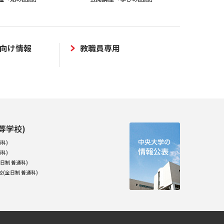
向け情報
教職員専用
等学校)
科)
科)
日制 普通科)
(全日制 普通科)