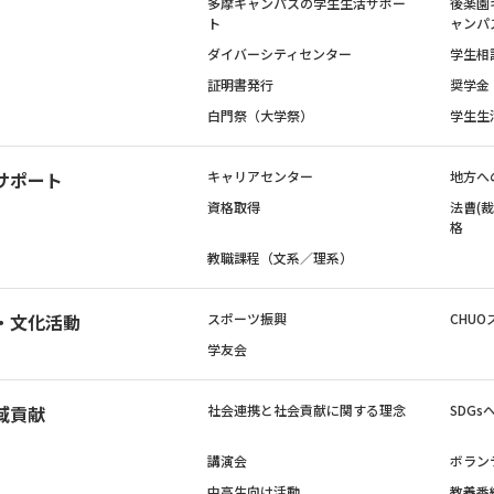
多摩キャンパスの学生生活サポー
後楽園
ト
ャンパ
ダイバーシティセンター
学生相
証明書発行
奨学金
白門祭（大学祭）
学生生
サポート
キャリアセンター
地方へ
資格取得
法曹(
格
教職課程（文系／理系）
・文化活動
スポーツ振興
CHUO
学友会
域貢献
社会連携と社会貢献に関する理念
SDG
講演会
ボラン
中高生向け活動
教養番