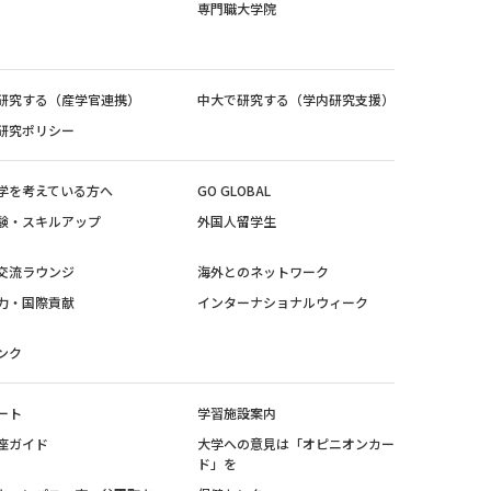
専門職大学院
研究する（産学官連携）
中大で研究する（学内研究支援）
研究ポリシー
学を考えている方へ
GO GLOBAL
験・スキルアップ
外国人留学生
交流ラウンジ
海外とのネットワーク
力・国際貢献
インターナショナルウィーク
ンク
ート
学習施設案内
座ガイド
大学への意見は「オピニオンカー
ド」を