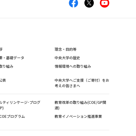
拶
理念・目的等
要・基礎データ
中央大学の歴史
取り組み
情報環境への取り組み
公表
中央大学へご支援（ご寄付）をお
考えの皆さまへ
ルティリンケージ･プログ
教育改革の取り組み(COE/GP関
P)
連)
紀COEプログラム
教育イノベーション推進事業