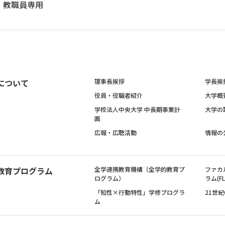
教職員専用
について
理事長挨拶
学長挨
役員・役職者紹介
大学概
学校法人中央大学 中長期事業計
大学の
画
広報・広聴活動
情報の
教育プログラム
全学連携教育機構（全学的教育プ
ファカ
ログラム）
ラム(FL
「知性×行動特性」学修プログラ
21世
ム