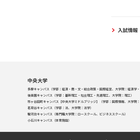
入試情報
中央大学
多摩キャンパス（学部：経済・商・文・総合政策・国際経営、大学院：経済学・
後楽園キャンパス（学部：基幹理工・社会理工・先進理工、大学院：理工）
市ヶ谷田町キャンパス【中央大学ミドルブリッジ】（学部：国際情報、大学院：
茗荷谷キャンパス（学部：法、大学院：法学）
駿河台キャンパス（専門職大学院：ロースクール、ビジネススクール）
小石川キャンパス（体育施設）