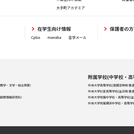
大手町アカデミア
在学生向け情報
保護者の方
Cplus
manaba
全学メール
附属学校(中学校・高
商学・文学・総合政策）
中央大学高等学校(昼間定時制 普通
中央大学杉並高等学校(全日制 普通
国際情報研究科）
中央大学附属中学校・高等学校(全
中央大学附属横浜中学校・高等学校