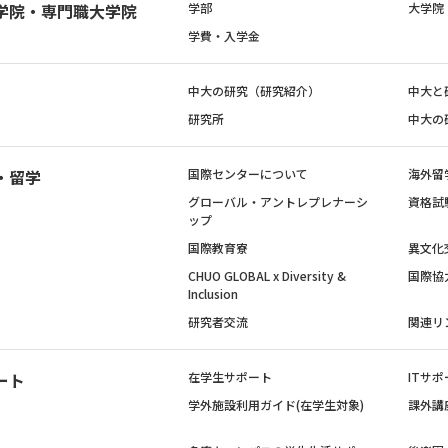
学院・専門職大学院
学部
大学院
学費・入学金
中大の研究（研究紹介）
中大と
研究所
中大の
・留学
国際センターについて
海外留
グローバル・アントレプレナーシ
資格試
ップ
国際教育寮
異文化
CHUO GLOBAL x Diversity &
国際協
Inclusion
研究者交流
関連リ
ート
在学生サポート
ITサポ
学外施設利用ガイド(在学生対象)
課外講