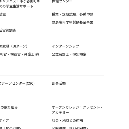
キャンパス・市ヶ谷田町キ
保健センター
スの学生生活サポート
談室
授業・定期試験、各種申請
野島廣司学術奨励基金事業
活実態調査
の就職（UIターン）
インターンシップ
裁判官・検察官・弁護士)資
公認会計士・簿記検定
スポーツセンター(CSC)
部会活動
sへの取り組み
オープンカレッジ：クレセント・
アカデミー
ティア
社会・地域との連携
組「知の回廊」
公開講座「学びの回廊」