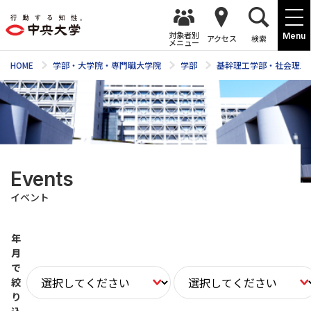
対象者別
Menu
アクセス
検索
メニュー
HOME
学部・大学院・専門職大学院
学部
基幹理工学部・社会理工
Events
イベント
年
月
で
絞
り