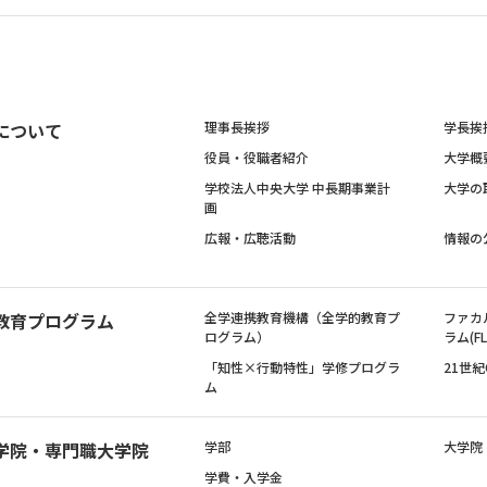
について
理事長挨拶
学長挨
役員・役職者紹介
大学概
学校法人中央大学 中長期事業計
大学の
画
広報・広聴活動
情報の
教育プログラム
全学連携教育機構（全学的教育プ
ファカ
ログラム）
ラム(FL
「知性×行動特性」学修プログラ
21世
ム
学院・専門職大学院
学部
大学院
学費・入学金