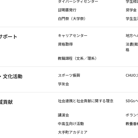
ダイバーシティセンター
学生相
証明書発行
奨学金
白門祭（大学祭）
学生生
サポート
キャリアセンター
地方へ
資格取得
法曹(
格
教職課程（文系／理系）
・文化活動
スポーツ振興
CHUO
学友会
域貢献
社会連携と社会貢献に関する理念
SDG
講演会
ボラン
中高生向け活動
教養番
大手町アカデミア