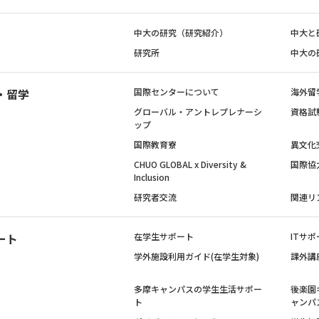
中大の研究（研究紹介）
中大と
研究所
中大の
・留学
国際センターについて
海外留
グローバル・アントレプレナーシ
資格試
ップ
国際教育寮
異文化
CHUO GLOBAL x Diversity &
国際協
Inclusion
研究者交流
関連リ
ート
在学生サポート
ITサポ
学外施設利用ガイド(在学生対象)
課外講
多摩キャンパスの学生生活サポー
後楽園
ト
ャンパ