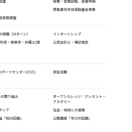
談室
授業・定期試験、各種申請
野島廣司学術奨励基金事業
活実態調査
の就職（UIターン）
インターンシップ
裁判官・検察官・弁護士)資
公認会計士・簿記検定
スポーツセンター(CSC)
部会活動
sへの取り組み
オープンカレッジ：クレセント・
アカデミー
ティア
社会・地域との連携
組「知の回廊」
公開講座「学びの回廊」