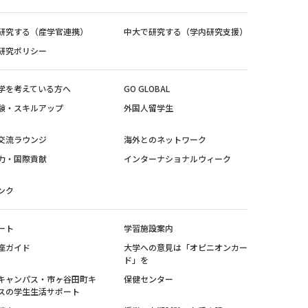
研究する（産学官連携）
中大で研究する（学内研究支援）
研究ポリシー
学を考えている方へ
GO GLOBAL
験・スキルアップ
外国人留学生
交流ラウンジ
海外とのネットワーク
力・国際貢献
インターナショナルウィーク
ンク
ート
学習施設案内
座ガイド
大学への意見は「オピニオンカー
ド」を
キャンパス・市ヶ谷田町キ
保健センター
スの学生生活サポート