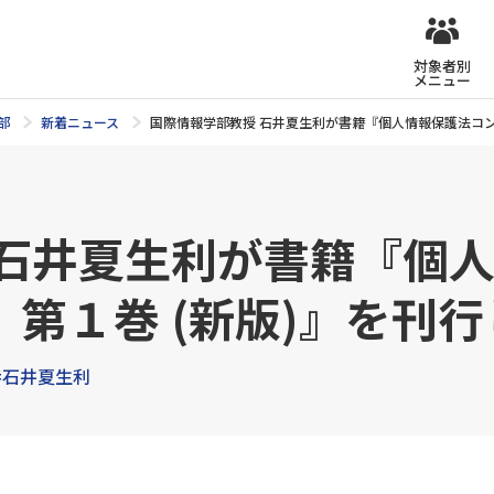
対象者別
メニュー
部
新着ニュース
国際情報学部教授 石井夏生利が書籍『個人情報保護法コン
 石井夏生利が書籍『個
第１巻 (新版)』を刊
#石井夏生利