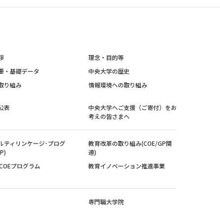
拶
理念・目的等
要・基礎データ
中央大学の歴史
取り組み
情報環境への取り組み
公表
中央大学へご支援（ご寄付）をお
考えの皆さまへ
ルティリンケージ･プログ
教育改革の取り組み(COE/GP関
P)
連)
紀COEプログラム
教育イノベーション推進事業
専門職大学院