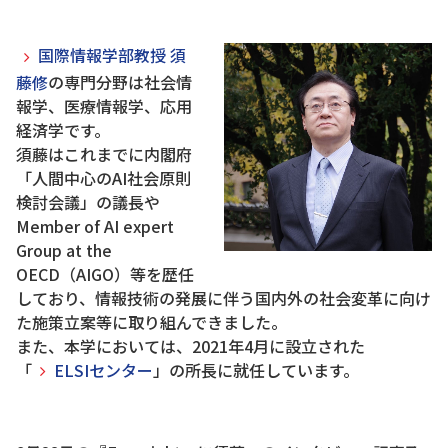
国際情報学部教授 須
藤修
の専門分野は社会情
報学、医療情報学、応用
経済学です。
須藤はこれまでに内閣府
「人間中心のAI社会原則
検討会議」の議長や
Member of AI expert
Group at the
OECD（AIGO）等を歴任
しており、情報技術の発展に伴う国内外の社会変革に向け
た施策立案等に取り組んできました。
また、本学においては、2021年4月に設立された
「
ELSIセンター
」の所長に就任しています。