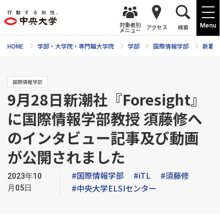
対象者別
Menu
アクセス
検索
メニュー
HOME
学部・大学院・専門職大学院
学部
国際情報学部
新着ニ
国際情報学部
9月28日新潮社『Foresight』
に国際情報学部教授 須藤修へ
のインタビュー記事及び動画
が公開されました
#国際情報学部
#iTL
#須藤修
2023年10
#中央大学ELSIセンター
月05日