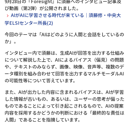
9月28日の『Foresight』に須藤へのインタビュー記事及
び動画（第2弾）が公開されました。
AIがAIに学習させる時代が来ている｜須藤修・中央大
学ELSIセンター所長(2)
今回のテーマは「AIはどのように人間と会話をしているの
か」。
インタビュー内で須藤は、生成AIが回答を出力する仕組み
について解説した上で、AIによるバイアス（偏見）の問題
や、テキストのみならず、画像、映像、音声等、複数のデ
ータ種別を組み合わせて回答を出力するマルチモーダルAI
の可能性等について答えています。
また、AIが出力した内容に含まれるバイアスは、AIが学習
した情報が古いもの、あるいは、ユーザーの思考が偏った
ものであることによって引き起こされるもので、AIの提案
内容を採用するかどうかの判断における「最終的な責任は
人間」であることを指摘しています。