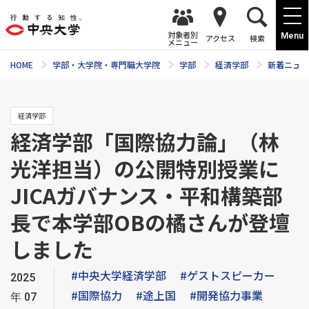
対象者別
Menu
アクセス
検索
メニュー
HOME
学部・大学院・専門職大学院
学部
経済学部
新着ニュー
経済学部
経済学部「国際協力論」（林
光洋担当）の公開特別授業に
JICAガバナンス・平和構築部
長で本学部OBの橘さんが登壇
しました
#中央大学経済学部
#ゲストスピーカー
2025
#国際協力
#途上国
#開発協力事業
年07