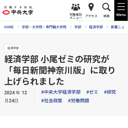
対象者別
Menu
アクセス
検索
メニュー
HOME
学部・大学院・専門職大学院
学部
経済学部
新着ニュー
経済学部
経済学部 小尾ゼミの研究が
「毎日新聞神奈川版」に取り
上げられました
#中央大学経済学部
#ゼミ
#研究
2024年12
#社会政策
#労働問題
月24日