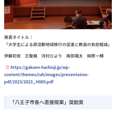
発表タイトル：
「大学生による部活動地域移行の促進と教員の負担軽減」
伊藤初音 王駿堯 河村ひより 南部颯太 柳原一輝
https://gakuen-hachioji.jp/wp-
content/themes/cuh/images/presentation-
pdf/2023/2023_H005.pdf
「八王子市長へ直接提案」奨励賞