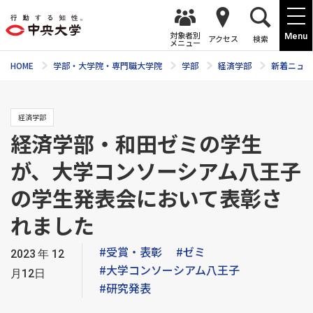
対象者別
Menu
アクセス
検索
メニュー
HOME
学部・大学院・専門職大学院
学部
経済学部
新着ニュー
経済学部
経済学部・和田ゼミの学生
が、大学コンソーシアム八王子
の学生発表会において表彰さ
れました
#受賞・表彰
#ゼミ
2023年12
#大学コンソーシアム八王子
月12日
#研究発表