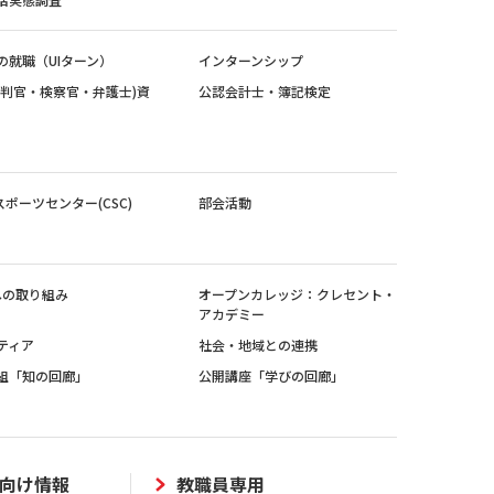
の就職（UIターン）
インターンシップ
裁判官・検察官・弁護士)資
公認会計士・簿記検定
スポーツセンター(CSC)
部会活動
sへの取り組み
オープンカレッジ：クレセント・
アカデミー
ティア
社会・地域との連携
組「知の回廊」
公開講座「学びの回廊」
向け情報
教職員専用