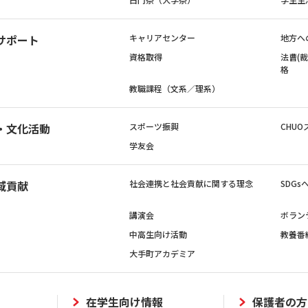
サポート
キャリアセンター
地方へ
資格取得
法曹(
格
教職課程（文系／理系）
・文化活動
スポーツ振興
CHUO
学友会
域貢献
社会連携と社会貢献に関する理念
SDG
講演会
ボラン
中高生向け活動
教養番
大手町アカデミア
在学生向け情報
保護者の方