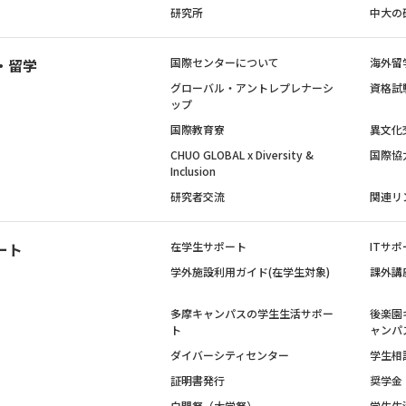
研究所
中大の
・留学
国際センターについて
海外留
グローバル・アントレプレナーシ
資格試
ップ
国際教育寮
異文化
CHUO GLOBAL x Diversity &
国際協
Inclusion
研究者交流
関連リ
ート
在学生サポート
ITサポ
学外施設利用ガイド(在学生対象)
課外講
多摩キャンパスの学生生活サポー
後楽園
ト
ャンパ
ダイバーシティセンター
学生相
証明書発行
奨学金
白門祭（大学祭）
学生生