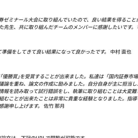
ゼミナール大会に取り組んでいたので、良い結果を得ること
た先生、共に取り組んだチームのメンバーに感謝したいです。
準備をしてきて良い結果になって良かったです。
中村 直也
て｢優勝賞｣を受賞することが出来ました。私達は「国内証券市
議論を重ね、論文の作成に励みました。自分自身が主に担当した
情報を読み取って試行錯誤をし、執筆に取り組むことは大変難
組むことが出来たことは非常に貴重な経験となりました。指導
感謝申し上げます。
佐竹 那月
論文は、下記のURLで閲覧が可能です。