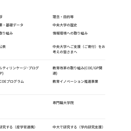
拶
理念・目的等
要・基礎データ
中央大学の歴史
取り組み
情報環境への取り組み
公表
中央大学へご支援（ご寄付）をお
考えの皆さまへ
ルティリンケージ･プログ
教育改革の取り組み(COE/GP関
P)
連)
紀COEプログラム
教育イノベーション推進事業
専門職大学院
研究する（産学官連携）
中大で研究する（学内研究支援）