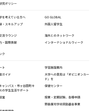
研究ポリシー
学を考えている方へ
GO GLOBAL
験・スキルアップ
外国人留学生
交流ラウンジ
海外とのネットワーク
力・国際貢献
インターナショナルウィーク
ンク
ート
学習施設案内
座ガイド
大学への意見は「オピニオンカー
ド」を
キャンパス・市ヶ谷田町キ
保健センター
スの学生生活サポート
談室
授業・定期試験、各種申請
野島廣司学術奨励基金事業
活実態調査