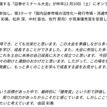
催する「証券ゼミナール大会」が昨年12 月10日（土）にオン
参加し、第3テーマ「国内証券市場の活性化～発行市場・流通
 彩美、松井 深、中村 直也、佐竹 那月）が見事優秀賞を受賞
。
得でき、とても光栄だと思います。この大会を準備しながら多
を学び、成長することができました。また、大会に参加した多
これを土台に未来の自己成長に大きく役立つと思います。 今
々の助けと激励のおかげだと思います。したがって、この場を
発展し、もっと多くのことを学んで成長する姿をお見せします
う目標があった中で、最終的に「優秀賞」という形で評価し
、周りの協力があったからこそだと感じています。しかしここ
たいと考えています。
由田 彩美