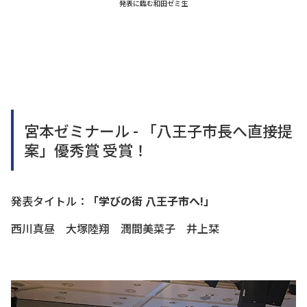
発表に臨む和田ゼミ生
宮本ゼミナール - 「八王子市長へ直接提
案」優秀賞 受賞！
発表タイトル：
「学びの街 八王子市へ!」
西川真昼 大塚陸翔 潤間美菜子 井上栞