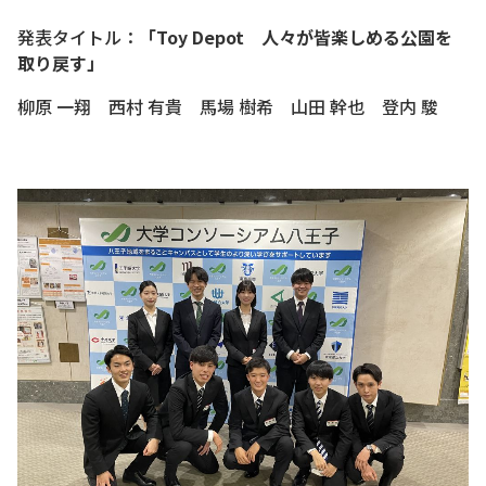
発表タイトル：
「Toy Depot 人々が皆楽しめる公園を
取り戻す」
柳原 一翔 西村 有貴 馬場 樹希 山田 幹也 登内 駿