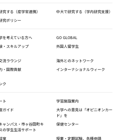
研究する（産学官連携）
中大で研究する（学内研究支援）
研究ポリシー
学を考えている方へ
GO GLOBAL
験・スキルアップ
外国人留学生
交流ラウンジ
海外とのネットワーク
力・国際貢献
インターナショナルウィーク
ンク
ート
学習施設案内
座ガイド
大学への意見は「オピニオンカー
ド」を
キャンパス・市ヶ谷田町キ
保健センター
スの学生生活サポート
談室
授業・定期試験、各種申請