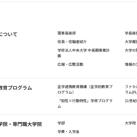
について
理事長挨拶
学長挨
役員・役職者紹介
大学概
学校法人中央大学 中長期事業計
大学の
画
広報・広聴活動
情報の
教育プログラム
全学連携教育機構（全学的教育プ
ファカ
ログラム）
ラム(FL
「知性×行動特性」学修プログラ
21世
ム
学院・専門職大学院
学部
大学院
学費・入学金