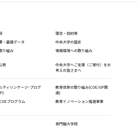
拶
理念・目的等
要・基礎データ
中央大学の歴史
取り組み
情報環境への取り組み
公表
中央大学へご支援（ご寄付）をお
考えの皆さまへ
ルティリンケージ･プログ
教育改革の取り組み(COE/GP関
P)
連)
紀COEプログラム
教育イノベーション推進事業
専門職大学院