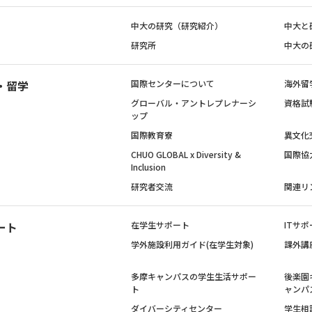
中大の研究（研究紹介）
中大と
研究所
中大の
・留学
国際センターについて
海外留
グローバル・アントレプレナーシ
資格試
ップ
国際教育寮
異文化
CHUO GLOBAL x Diversity &
国際協
Inclusion
研究者交流
関連リ
ート
在学生サポート
ITサポ
学外施設利用ガイド(在学生対象)
課外講
多摩キャンパスの学生生活サポー
後楽園
ト
ャンパ
ダイバーシティセンター
学生相