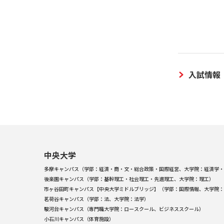
入試情報
中央大学
多摩キャンパス（学部：経済・商・文・総合政策・国際経営、大学院：経済学・
後楽園キャンパス（学部：基幹理工・社会理工・先進理工、大学院：理工）
市ヶ谷田町キャンパス【中央大学ミドルブリッジ】（学部：国際情報、大学院：
茗荷谷キャンパス（学部：法、大学院：法学）
駿河台キャンパス（専門職大学院：ロースクール、ビジネススクール）
小石川キャンパス（体育施設）