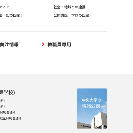
ティア
社会・地域との連携
組「知の回廊」
公開講座「学びの回廊」
向け情報
教職員専用
等学校)
科)
科)
日制 普通科)
(全日制 普通科)