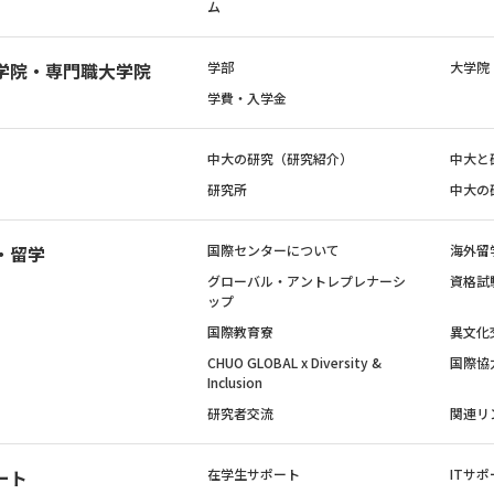
ム
学院・専門職大学院
学部
大学院
学費・入学金
中大の研究（研究紹介）
中大と
研究所
中大の
・留学
国際センターについて
海外留
グローバル・アントレプレナーシ
資格試
ップ
国際教育寮
異文化
CHUO GLOBAL x Diversity &
国際協
Inclusion
研究者交流
関連リ
ート
在学生サポート
ITサポ