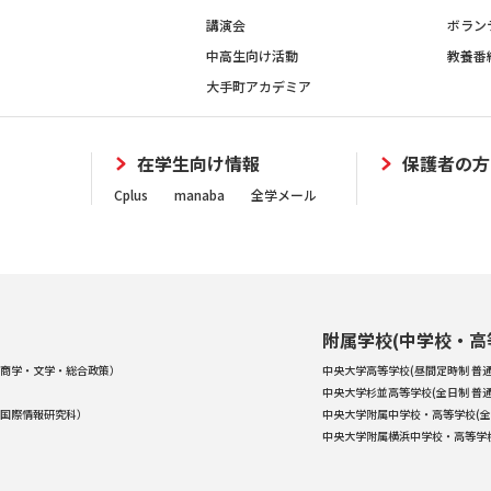
講演会
ボラン
中高生向け活動
教養番
大手町アカデミア
在学生向け情報
保護者の方
Cplus
manaba
全学メール
附属学校(中学校・高
商学・文学・総合政策）
中央大学高等学校(昼間定時制 普通
中央大学杉並高等学校(全日制 普通
国際情報研究科）
中央大学附属中学校・高等学校(全
中央大学附属横浜中学校・高等学校