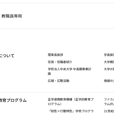
教職員専用
について
理事長挨拶
学長挨
役員・役職者紹介
大学概
学校法人中央大学 中長期事業計
大学の
画
広報・広聴活動
情報の
教育プログラム
全学連携教育機構（全学的教育プ
ファカ
ログラム）
ラム(FL
「知性×行動特性」学修プログラ
21世