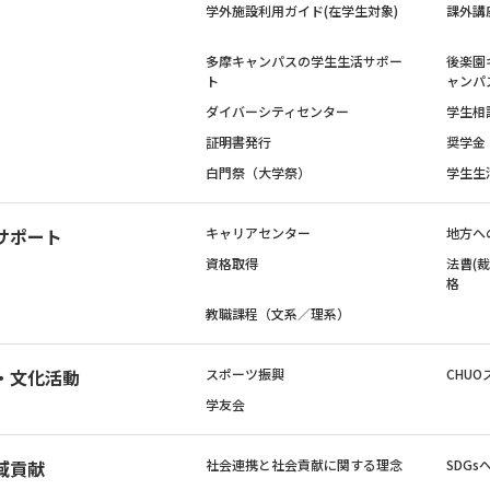
学外施設利用ガイド(在学生対象)
課外講
多摩キャンパスの学生生活サポー
後楽園
ト
ャンパ
ダイバーシティセンター
学生相
証明書発行
奨学金
白門祭（大学祭）
学生生
サポート
キャリアセンター
地方へ
資格取得
法曹(
格
教職課程（文系／理系）
・文化活動
スポーツ振興
CHUO
学友会
域貢献
社会連携と社会貢献に関する理念
SDG