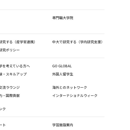
専門職大学院
研究する（産学官連携）
中大で研究する（学内研究支援）
研究ポリシー
学を考えている方へ
GO GLOBAL
験・スキルアップ
外国人留学生
交流ラウンジ
海外とのネットワーク
力・国際貢献
インターナショナルウィーク
ンク
ート
学習施設案内