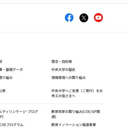
拶
理念・目的等
要・基礎データ
中央大学の歴史
取り組み
情報環境への取り組み
公表
中央大学へご支援（ご寄付）をお
考えの皆さまへ
ルティリンケージ･プログ
教育改革の取り組み(COE/GP関
P)
連)
紀COEプログラム
教育イノベーション推進事業