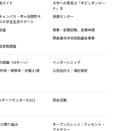
座ガイド
大学への意見は「オピニオンカー
ド」を
キャンパス・市ヶ谷田町キ
保健センター
スの学生生活サポート
談室
授業・定期試験、各種申請
野島廣司学術奨励基金事業
活実態調査
の就職（UIターン）
インターンシップ
裁判官・検察官・弁護士)資
公認会計士・簿記検定
スポーツセンター(CSC)
部会活動
sへの取り組み
オープンカレッジ：クレセント・
アカデミー