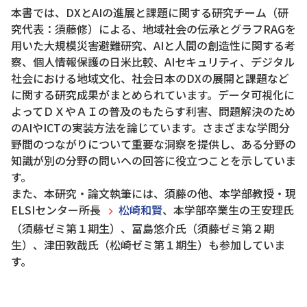
本書では、DXとAIの進展と課題に関する研究チーム（研
究代表：須藤修）による、地域社会の伝承とグラフRAGを
用いた大規模災害避難研究、AIと人間の創造性に関する考
察、個人情報保護の日米比較、AIセキュリティ、デジタル
社会における地域文化、社会日本のDXの展開と課題など
に関する研究成果がまとめられています。データ可視化に
よってＤＸやＡＩの普及のもたらす利害、問題解決のため
のAIやICTの実装方法を論じています。さまざまな学問分
野間のつながりについて重要な洞察を提供し、ある分野の
知識が別の分野の問いへの回答に役立つことを示していま
す。
また、本研究・論文執筆には、須藤の他、本学部教授・現
ELSIセンター所長
松崎和賢
、本学部卒業生の王安理氏
（須藤ゼミ第１期生）、冨島悠介氏（須藤ゼミ第２期
生）、津田敦哉氏（松崎ゼミ第１期生）も参加していま
す。