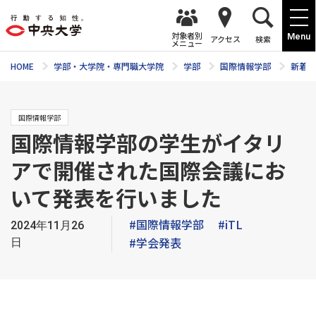
対象者別
Menu
アクセス
検索
メニュー
HOME
学部・大学院・専門職大学院
学部
国際情報学部
新着ニ
国際情報学部
国際情報学部の学生がイタリ
アで開催された国際会議にお
いて発表を行いました
#国際情報学部
#iTL
2024年11月26
#学会発表
日