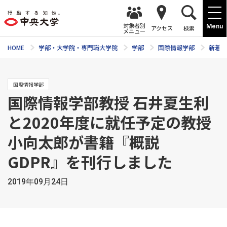
対象者別
Menu
アクセス
検索
メニュー
HOME
学部・大学院・専門職大学院
学部
国際情報学部
新着ニ
国際情報学部
国際情報学部教授 石井夏生利
と2020年度に就任予定の教授
小向太郎が書籍『概説
GDPR』を刊行しました
2019年09月24日