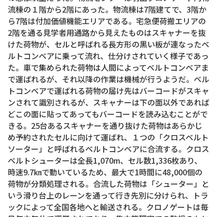
流棟の１階から2階にあった。物流棟は7階建てで、3階か
ら7階は付加価値機能エリアである。宅急便荷搬エリアの
2階を通る見学者用通路から見えたものはスキャナーを抜
けた荷物が、セルと呼ばれる長方形の黒い板が連なったベ
ルトコンベアに乗って流れ、仕分けされていく様子であっ
た。車で集められた荷物は人間によってベルトコンベアま
で運ばれるが、それ以降の作業は機械が行うようだ。ベル
トコンベアで運ばれる荷物の届け先はバーコードがスキャ
ンされて識別されるが、スキャナーは下の面以外であれば
どこの面に貼ってあってもバーコードを読み込むことがで
きる。25台あるスキャナーを通り抜けた荷物はあらかじ
め予約されたセルに向けて運ばれ、１つの「クロスベルト
ソーター」と呼ばれるベルトコンベアに合流する。クロス
ベルトシューターは全長1,070m、セル数1,336枚あり、
時速9.7㎞で動いているため、最大で1時間に48,000個の
荷物が分類処理される。合流した荷物は「シューター」と
いう滑り台上のレーンを通って行き先別に分けられ、トラ
ックによって全国各地へと輸送される。クロノゲートは毎