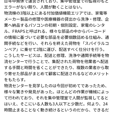
日年中無休で運営されており、集中管理室での監視のもと
エラーがない限り、人間が動くことはない。
物流棟の3階以上にある付加価値機能エリアでは、家電等
メーカー製品の修理や医療機器の貸出から洗浄・修理、企
業へ納品するパソコンの初期・個別設定、家電のレンタ
ル、FRAPSと呼ばれる、様々な部品の中からバーコード
の情報に基づいて必要な部品を必要個数詰める仕組み、通
関手続などを行い、それらを終えた荷物を「スパイラルコ
ンベア」に乗せて2階に運び、配送すべく仕分けを行う。
こうしたサービスは、配送と修理、洗浄や通関手続等を物
流センターで行うことで、集配された荷物を他業者へ配送
する手間と時間を省くことができたり、複数の業者から取
り寄せた部品がまとめて顧客に配送されるなどのメリット
をもたらす。
物流センターを見学したのは今回が初めてであったため、
様々な驚きや発見があった。ほとんどの作業が機械によっ
て行われており、それを集中管理室で人間が監視してると
はいえ、そこにいる人数も3人以下と少数だ。何より、24
時間止まることなく動き続けるというのだから、できるだ