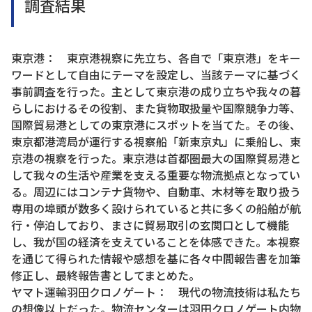
調査結果
東京港： 東京港視察に先立ち、各自で「東京港」をキー
ワードとして自由にテーマを設定し、当該テーマに基づく
事前調査を行った。主として東京港の成り立ちや我々の暮
らしにおけるその役割、また貨物取扱量や国際競争力等、
国際貿易港としての東京港にスポットを当てた。その後、
東京都港湾局が運行する視察船「新東京丸」に乗船し、東
京港の視察を行った。東京港は首都圏最大の国際貿易港と
して我々の生活や産業を支える重要な物流拠点となってい
る。周辺にはコンテナ貨物や、自動車、木材等を取り扱う
専用の埠頭が数多く設けられていると共に多くの船舶が航
行・停泊しており、まさに貿易取引の玄関口として機能
し、我が国の経済を支えていることを体感できた。本視察
を通じて得られた情報や感想を基に各々中間報告書を加筆
修正し、最終報告書としてまとめた。
ヤマト運輸羽田クロノゲート： 現代の物流技術は私たち
の想像以上だった。物流センターは羽田クロノゲート内物