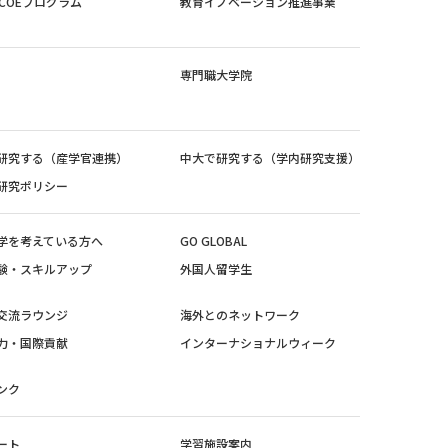
紀COEプログラム
教育イノベーション推進事業
専門職大学院
研究する（産学官連携）
中大で研究する（学内研究支援）
研究ポリシー
学を考えている方へ
GO GLOBAL
験・スキルアップ
外国人留学生
交流ラウンジ
海外とのネットワーク
力・国際貢献
インターナショナルウィーク
ンク
ート
学習施設案内