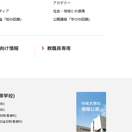
アカデミー
ティア
社会・地域との連携
組「知の回廊」
公開講座「学びの回廊」
向け情報
教職員専用
等学校)
科)
科)
日制 普通科)
(全日制 普通科)