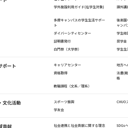
学外施設利用ガイド(在学生対象)
課外講
多摩キャンパスの学生生活サポー
後楽園
ト
ャンパ
ダイバーシティセンター
学生相
証明書発行
奨学金
白門祭（大学祭）
学生生
サポート
キャリアセンター
地方へ
資格取得
法曹(
格
教職課程（文系／理系）
・文化活動
スポーツ振興
CHUO
学友会
域貢献
社会連携と社会貢献に関する理念
SDG