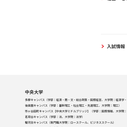
入試情報
中央大学
多摩キャンパス（学部：経済・商・文・総合政策・国際経営、大学院：経済学・
後楽園キャンパス（学部：基幹理工・社会理工・先進理工、大学院：理工）
市ヶ谷田町キャンパス【中央大学ミドルブリッジ】（学部：国際情報、大学院：
茗荷谷キャンパス（学部：法、大学院：法学）
駿河台キャンパス（専門職大学院：ロースクール、ビジネススクール）