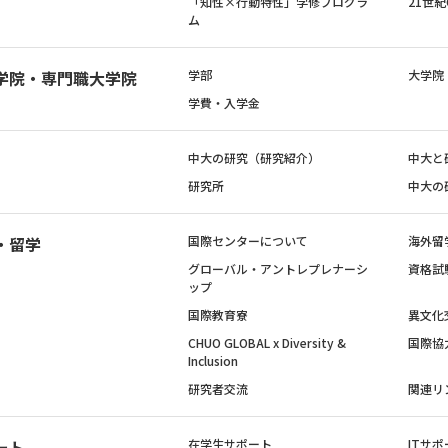
「知性×行動特性」学修プログラ
21世
ム
学院・専門職大学院
学部
大学院
学費・入学金
中大の研究（研究紹介）
中大と
研究所
中大の
・留学
国際センターについて
海外留
グローバル・アントレプレナーシ
資格試
ップ
国際教育寮
異文化
CHUO GLOBAL x Diversity &
国際協
Inclusion
研究者交流
関連リ
ート
在学生サポート
ITサポ