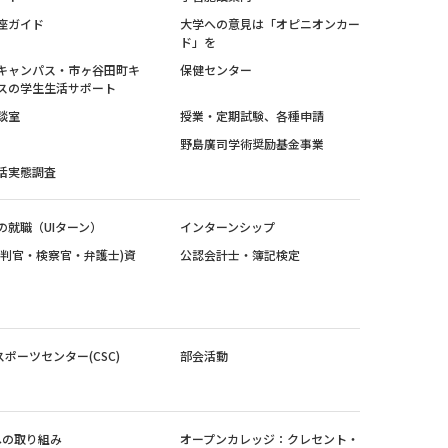
座ガイド
大学への意見は「オピニオンカー
ド」を
キャンパス・市ヶ谷田町キ
保健センター
スの学生生活サポート
談室
授業・定期試験、各種申請
野島廣司学術奨励基金事業
活実態調査
の就職（UIターン）
インターンシップ
裁判官・検察官・弁護士)資
公認会計士・簿記検定
スポーツセンター(CSC)
部会活動
sへの取り組み
オープンカレッジ：クレセント・