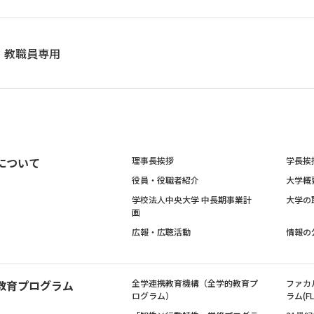
教職員専用
について
理事長挨拶
学長挨
役員・役職者紹介
大学概
学校法人中央大学 中長期事業計
大学の
画
広報・広聴活動
情報の
教育プログラム
全学連携教育機構（全学的教育プ
ファカ
ログラム）
ラム(FL