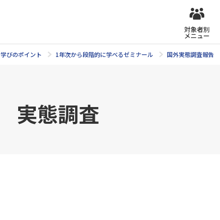
対象者別
メニュー
学びのポイント
1年次から段階的に学べるゼミナール
国外実態調査報告
ミ 実態調査