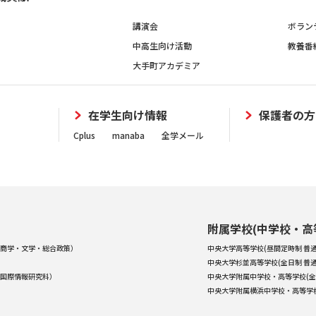
講演会
ボラン
中高生向け活動
教養番
大手町アカデミア
在学生向け情報
保護者の方
Cplus
manaba
全学メール
附属学校(中学校・高
商学・文学・総合政策）
中央大学高等学校(昼間定時制 普通
中央大学杉並高等学校(全日制 普通
国際情報研究科）
中央大学附属中学校・高等学校(全
中央大学附属横浜中学校・高等学校