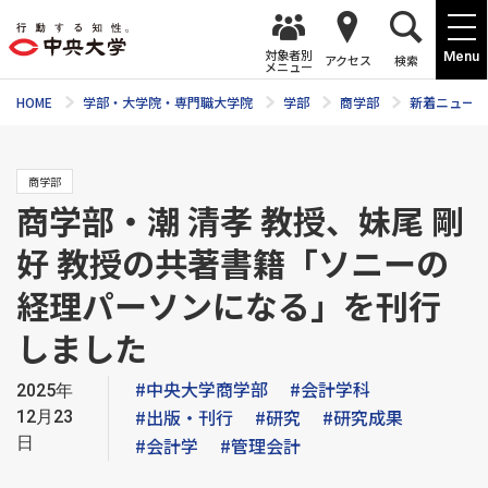
対象者別
Menu
アクセス
検索
メニュー
HOME
学部・大学院・専門職大学院
学部
商学部
新着ニュース
商学部
商学部・潮 清孝 教授、妹尾 剛
好 教授の共著書籍「ソニーの
経理パーソンになる」を刊行
しました
#中央大学商学部
#会計学科
2025年
#出版・刊行
#研究
#研究成果
12月23
日
#会計学
#管理会計