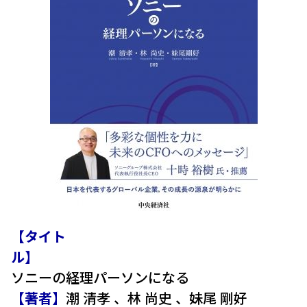
【タイト
ル
ソニーの経理パーソンになる
【著者】
潮 清孝 、林 尚史 、妹尾 剛好