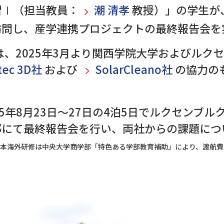
習Ⅰ（担当教員：
潮 清孝
教授）」の学生が、2
訪問し、産学連携プロジェクトの最終報告会を
は、2025年3月より関西学院大学およびルク
tec 3D社
および
SolarCleano社
の協力の
5年8月23日～27日の4泊5日でルクセンブ
邸にて最終報告会を行い、両社からの課題につ
本海外研修は中央大学商学部「特色ある学部教育補助」により、渡航費