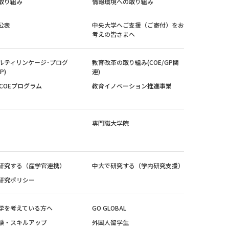
取り組み
情報環境への取り組み
公表
中央大学へご支援（ご寄付）をお
考えの皆さまへ
ルティリンケージ･プログ
教育改革の取り組み(COE/GP関
P)
連)
紀COEプログラム
教育イノベーション推進事業
専門職大学院
研究する（産学官連携）
中大で研究する（学内研究支援）
研究ポリシー
学を考えている方へ
GO GLOBAL
験・スキルアップ
外国人留学生