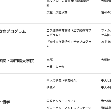
学校法人中央大学 中長期事業計
大学の
画
広報・広聴活動
情報の
教育プログラム
全学連携教育機構（全学的教育プ
ファカ
ログラム）
ラム(FL
「知性×行動特性」学修プログラ
21世
ム
学院・専門職大学院
学部
大学院
学費・入学金
中大の研究（研究紹介）
中大と
研究所
中大の
・留学
国際センターについて
海外留
グローバル・アントレプレナーシ
資格試