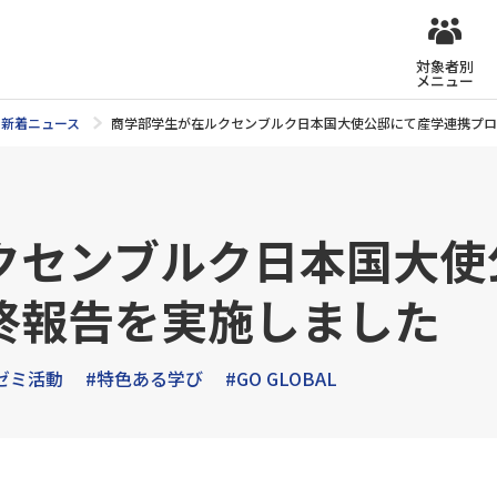
対象者別
メニュー
新着ニュース
商学部学生が在ルクセンブルク日本国大使公邸にて産学連携プロ
クセンブルク日本国大使
終報告を実施しました
ゼミ活動
#特色ある学び
#GO GLOBAL