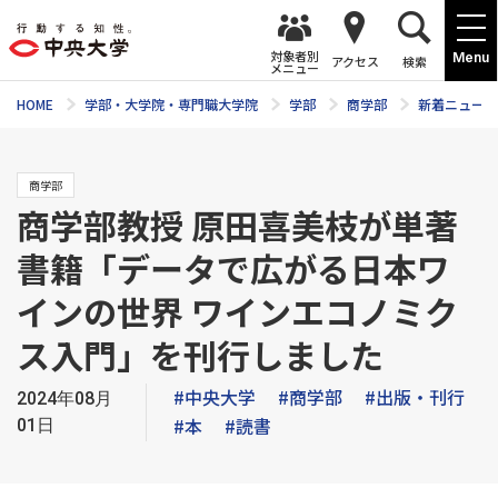
対象者別
Menu
アクセス
検索
メニュー
HOME
学部・大学院・専門職大学院
学部
商学部
新着ニュース
商学部
商学部教授 原田喜美枝が単著
書籍「データで広がる日本ワ
インの世界 ワインエコノミク
ス入門」を刊行しました
#中央大学
#商学部
#出版・刊行
2024年08月
#本
#読書
01日